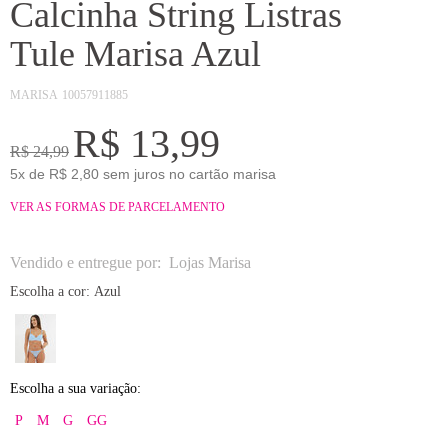
Calcinha String Listras
Tule Marisa Azul
MARISA
10057911885
R$ 13,99
R$ 24,99
5x de R$ 2,80 sem juros no cartão marisa
VER AS FORMAS DE PARCELAMENTO
Vendido e entregue por:
Lojas Marisa
Escolha a cor:
Azul
Escolha a sua variação:
P
M
G
GG