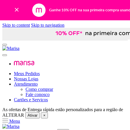
Ganhe 10% OFF na sua primeira compra usan
Skip to content
Skip to navigation
Meus Pedidos
Nossas Lojas
Atendimento
Como comprar
Fale conosco
Cartões e Serviços
As ofertas de
Entrega rápida
estão personalizados para a região de
ALTERAR
Ativar
×
Menu