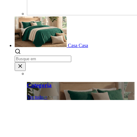
Casa
Casa
Categoria
Ver tudo >