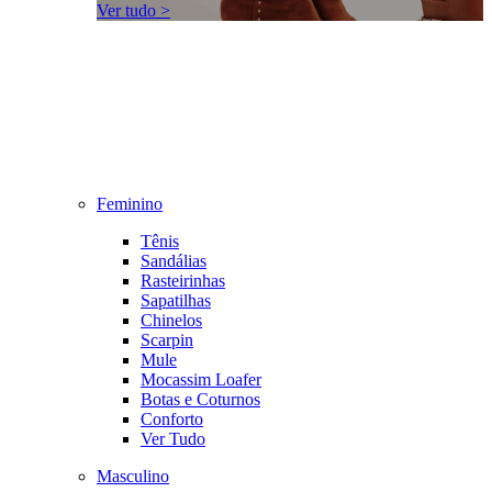
Ver tudo >
Feminino
Tênis
Sandálias
Rasteirinhas
Sapatilhas
Chinelos
Scarpin
Mule
Mocassim Loafer
Botas e Coturnos
Conforto
Ver Tudo
Masculino