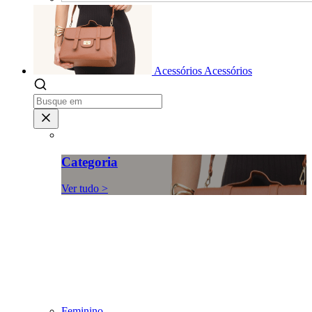
Acessórios
Acessórios
Categoria
Ver tudo >
Feminino