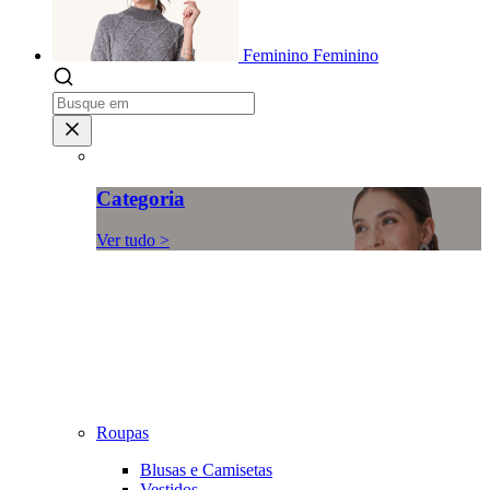
Feminino
Feminino
Categoria
Ver tudo >
Roupas
Blusas e Camisetas
Vestidos