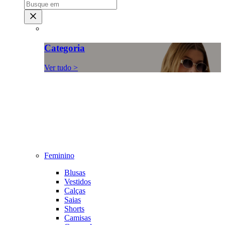
Categoria
Ver tudo >
Feminino
Blusas
Vestidos
Calças
Saias
Shorts
Camisas