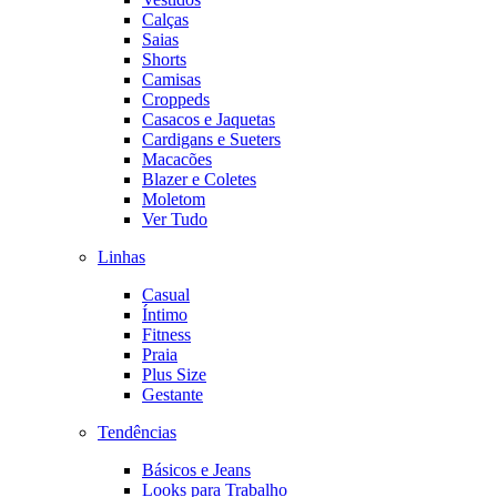
Calças
Saias
Shorts
Camisas
Croppeds
Casacos e Jaquetas
Cardigans e Sueters
Macacões
Blazer e Coletes
Moletom
Ver Tudo
Linhas
Casual
Íntimo
Fitness
Praia
Plus Size
Gestante
Tendências
Básicos e Jeans
Looks para Trabalho