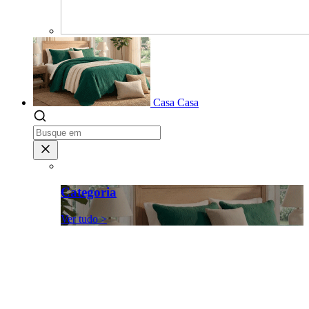
Casa
Casa
Categoria
Ver tudo >