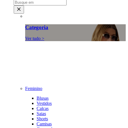
Categoria
Ver tudo >
Feminino
Blusas
Vestidos
Calças
Saias
Shorts
Camisas