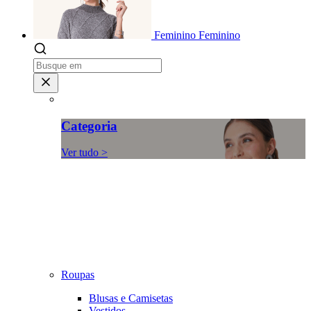
Feminino
Feminino
Categoria
Ver tudo >
Roupas
Blusas e Camisetas
Vestidos