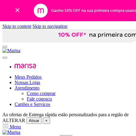
Ganhe 10% OFF na sua primeira compra usan
Skip to content
Skip to navigation
Meus Pedidos
Nossas Lojas
Atendimento
Como comprar
Fale conosco
Cartões e Serviços
As ofertas de
Entrega rápida
estão personalizados para a região de
ALTERAR
Ativar
×
Menu