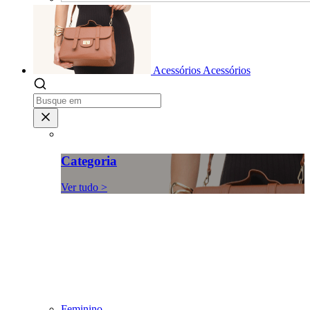
Acessórios
Acessórios
Categoria
Ver tudo >
Feminino