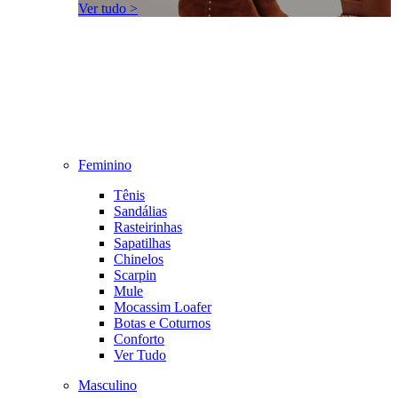
Ver tudo >
Feminino
Tênis
Sandálias
Rasteirinhas
Sapatilhas
Chinelos
Scarpin
Mule
Mocassim Loafer
Botas e Coturnos
Conforto
Ver Tudo
Masculino