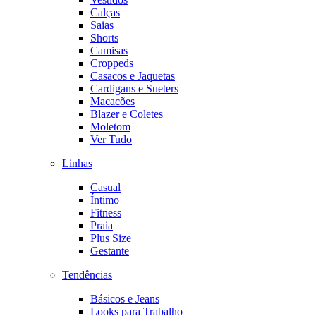
Calças
Saias
Shorts
Camisas
Croppeds
Casacos e Jaquetas
Cardigans e Sueters
Macacões
Blazer e Coletes
Moletom
Ver Tudo
Linhas
Casual
Íntimo
Fitness
Praia
Plus Size
Gestante
Tendências
Básicos e Jeans
Looks para Trabalho