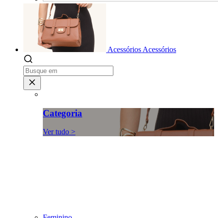
Acessórios
Acessórios
Categoria
Ver tudo >
Feminino