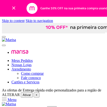
Ganhe 10% OFF na sua primeira compra usan
Skip to content
Skip to navigation
Meus Pedidos
Nossas Lojas
Atendimento
Como comprar
Fale conosco
Cartões e Serviços
As ofertas de
Entrega rápida
estão personalizados para a região de
ALTERAR
Ativar
×
Menu