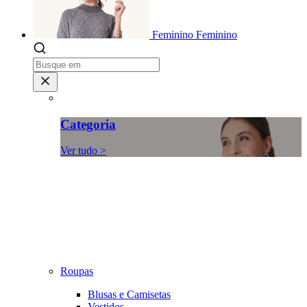
Feminino
Feminino
Categoria
Ver tudo >
Roupas
Blusas e Camisetas
Vestidos