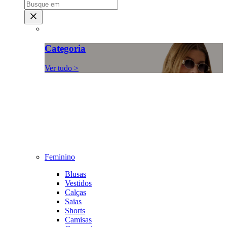
Categoria
Ver tudo >
Feminino
Blusas
Vestidos
Calças
Saias
Shorts
Camisas