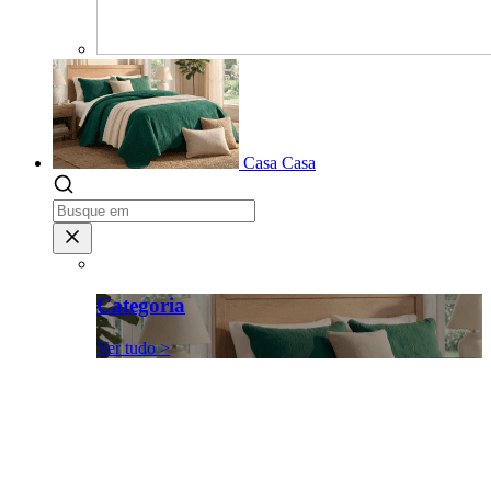
Casa
Casa
Categoria
Ver tudo >