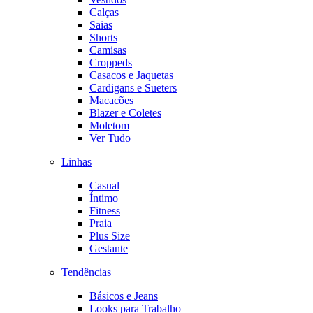
Calças
Saias
Shorts
Camisas
Croppeds
Casacos e Jaquetas
Cardigans e Sueters
Macacões
Blazer e Coletes
Moletom
Ver Tudo
Linhas
Casual
Íntimo
Fitness
Praia
Plus Size
Gestante
Tendências
Básicos e Jeans
Looks para Trabalho