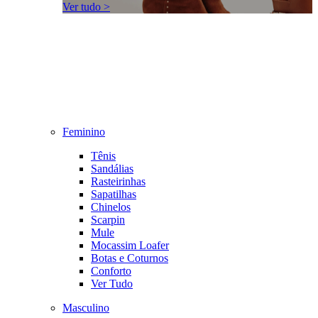
Ver tudo >
Feminino
Tênis
Sandálias
Rasteirinhas
Sapatilhas
Chinelos
Scarpin
Mule
Mocassim Loafer
Botas e Coturnos
Conforto
Ver Tudo
Masculino