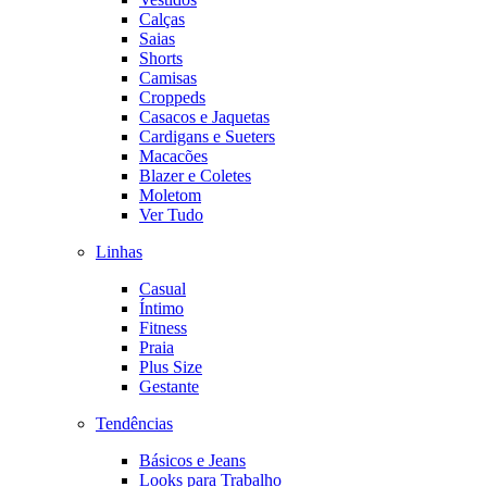
Calças
Saias
Shorts
Camisas
Croppeds
Casacos e Jaquetas
Cardigans e Sueters
Macacões
Blazer e Coletes
Moletom
Ver Tudo
Linhas
Casual
Íntimo
Fitness
Praia
Plus Size
Gestante
Tendências
Básicos e Jeans
Looks para Trabalho