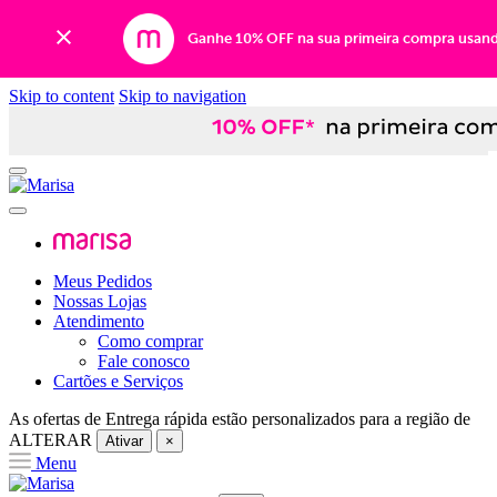
Ganhe 10% OFF na sua primeira compra usan
Skip to content
Skip to navigation
Meus Pedidos
Nossas Lojas
Atendimento
Como comprar
Fale conosco
Cartões e Serviços
As ofertas de
Entrega rápida
estão personalizados para a região de
ALTERAR
Ativar
×
Menu