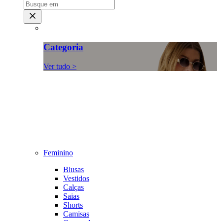
Categoria
Ver tudo >
Feminino
Blusas
Vestidos
Calças
Saias
Shorts
Camisas