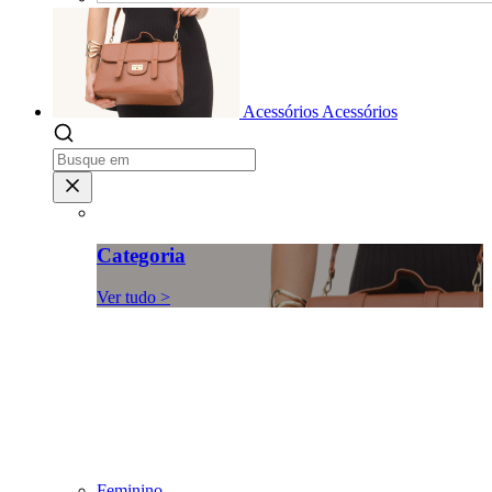
Acessórios
Acessórios
Categoria
Ver tudo >
Feminino