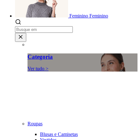
Feminino
Feminino
Categoria
Ver tudo >
Roupas
Blusas e Camisetas
Vestidos