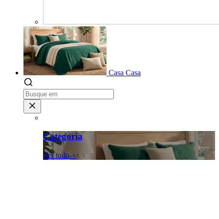
Casa
Casa
Categoria
Ver tudo >