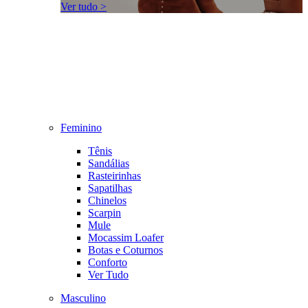
Ver tudo >
Feminino
Tênis
Sandálias
Rasteirinhas
Sapatilhas
Chinelos
Scarpin
Mule
Mocassim Loafer
Botas e Coturnos
Conforto
Ver Tudo
Masculino