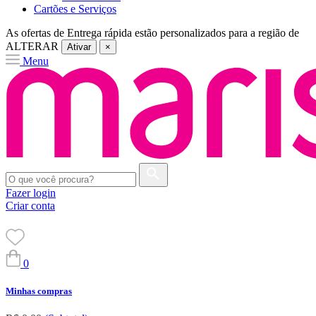
Cartões e Serviços
As ofertas de
Entrega rápida
estão personalizados para a região de
ALTERAR
Ativar
×
Menu
Fazer login
Criar conta
0
Minhas compras