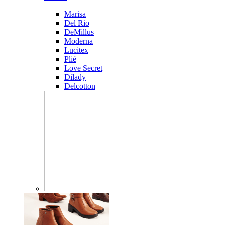
Marisa
Del Rio
DeMillus
Moderna
Lucitex
Plié
Love Secret
Dilady
Delcotton