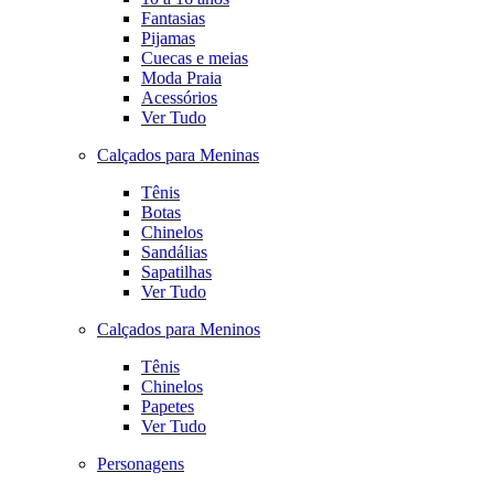
Fantasias
Pijamas
Cuecas e meias
Moda Praia
Acessórios
Ver Tudo
Calçados para Meninas
Tênis
Botas
Chinelos
Sandálias
Sapatilhas
Ver Tudo
Calçados para Meninos
Tênis
Chinelos
Papetes
Ver Tudo
Personagens