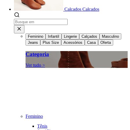
Calçados
Calçados
Feminino
Infantil
Lingerie
Calçados
Masculino
Jeans
Plus Size
Acessórios
Casa
Oferta
Categoria
Ver tudo >
Feminino
Tênis