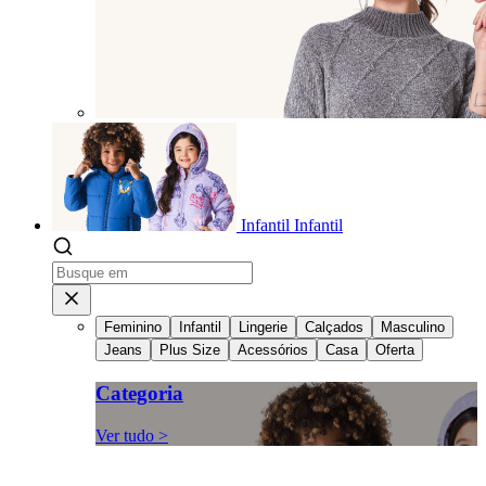
Infantil
Infantil
Feminino
Infantil
Lingerie
Calçados
Masculino
Jeans
Plus Size
Acessórios
Casa
Oferta
Categoria
Ver tudo >