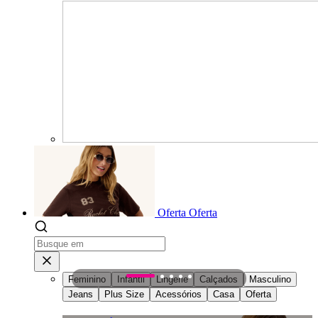
Oferta
Oferta
Feminino
Infantil
Lingerie
Calçados
Masculino
1
2
3
4
5
Jeans
Plus Size
Acessórios
Casa
Oferta