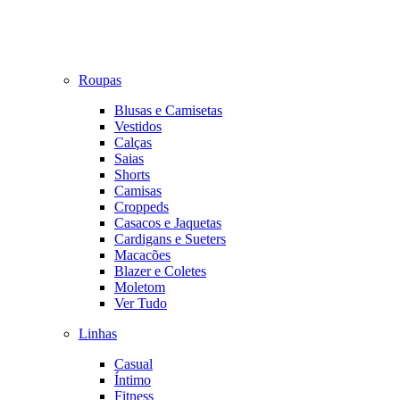
Roupas
Blusas e Camisetas
Vestidos
Calças
Saias
Shorts
Camisas
Croppeds
Casacos e Jaquetas
Cardigans e Sueters
Macacões
Blazer e Coletes
Moletom
Ver Tudo
Linhas
Casual
Íntimo
Fitness