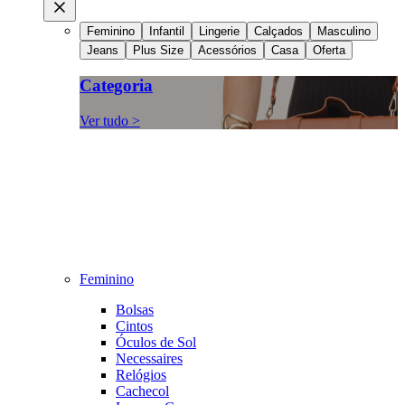
Feminino
Infantil
Lingerie
Calçados
Masculino
Jeans
Plus Size
Acessórios
Casa
Oferta
Categoria
Ver tudo >
Feminino
Bolsas
Cintos
Óculos de Sol
Necessaires
Relógios
Cachecol