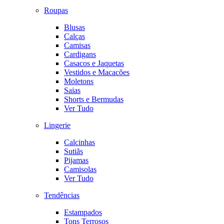
Roupas
Blusas
Calças
Camisas
Cardigans
Casacos e Jaquetas
Vestidos e Macacões
Moletons
Saias
Shorts e Bermudas
Ver Tudo
Lingerie
Calcinhas
Sutiãs
Pijamas
Camisolas
Ver Tudo
Tendências
Estampados
Tons Terrosos