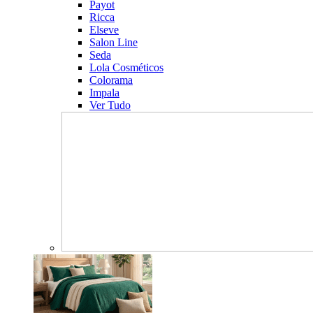
Payot
Ricca
Elseve
Salon Line
Seda
Lola Cosméticos
Colorama
Impala
Ver Tudo