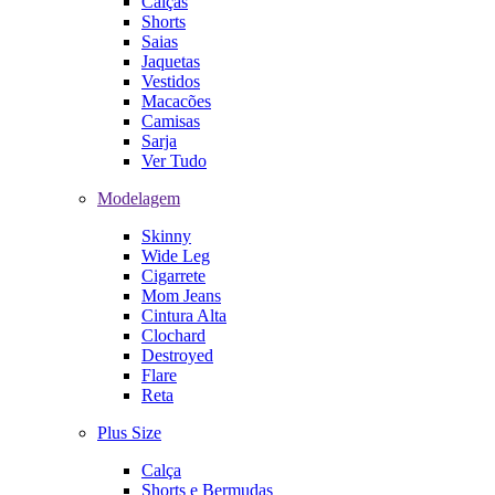
Calças
Shorts
Saias
Jaquetas
Vestidos
Macacões
Camisas
Sarja
Ver Tudo
Modelagem
Skinny
Wide Leg
Cigarrete
Mom Jeans
Cintura Alta
Clochard
Destroyed
Flare
Reta
Plus Size
Calça
Shorts e Bermudas