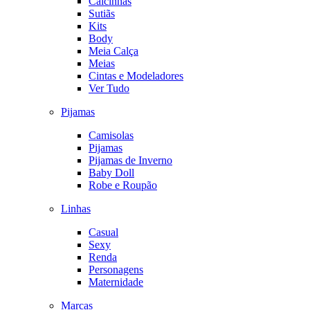
Calcinhas
Sutiãs
Kits
Body
Meia Calça
Meias
Cintas e Modeladores
Ver Tudo
Pijamas
Camisolas
Pijamas
Pijamas de Inverno
Baby Doll
Robe e Roupão
Linhas
Casual
Sexy
Renda
Personagens
Maternidade
Marcas