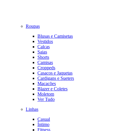
Roupas
Blusas e Camisetas
Vestidos
Calças
Saias
Shorts
Camisas
Croppeds
Casacos e Jaquetas
Cardigans e Sueters
Macacões
Blazer e Coletes
Moletom
Ver Tudo
Linhas
Casual
Íntimo
Fitness