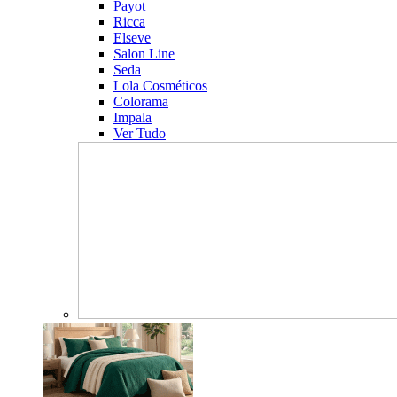
Payot
Ricca
Elseve
Salon Line
Seda
Lola Cosméticos
Colorama
Impala
Ver Tudo