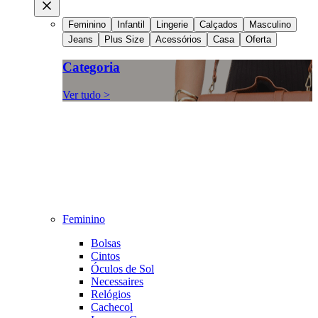
Feminino
Infantil
Lingerie
Calçados
Masculino
Jeans
Plus Size
Acessórios
Casa
Oferta
Categoria
Ver tudo >
Feminino
Bolsas
Cintos
Óculos de Sol
Necessaires
Relógios
Cachecol