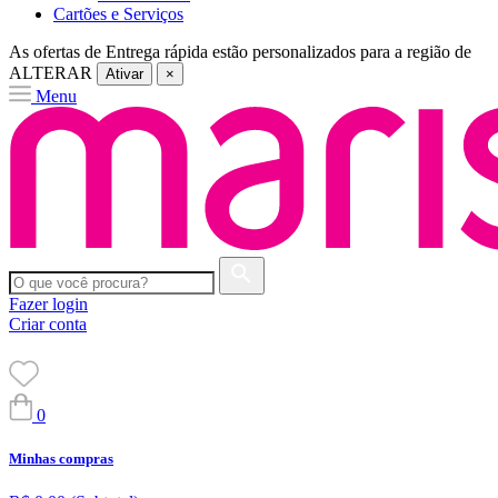
Cartões e Serviços
As ofertas de
Entrega rápida
estão personalizados para a região de
ALTERAR
Ativar
×
Menu
Fazer login
Criar conta
0
Minhas compras