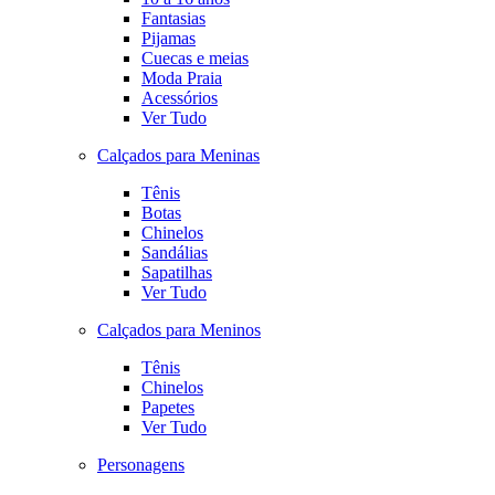
Fantasias
Pijamas
Cuecas e meias
Moda Praia
Acessórios
Ver Tudo
Calçados para Meninas
Tênis
Botas
Chinelos
Sandálias
Sapatilhas
Ver Tudo
Calçados para Meninos
Tênis
Chinelos
Papetes
Ver Tudo
Personagens