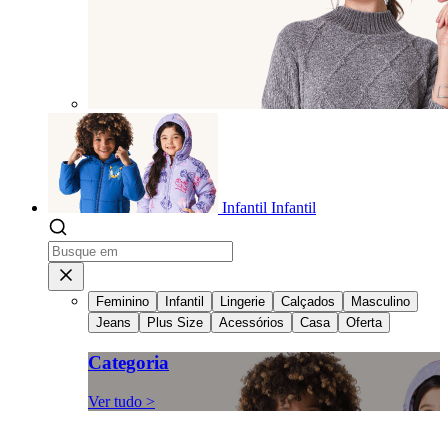
Infantil
Infantil
Feminino
Infantil
Lingerie
Calçados
Masculino
Jeans
Plus Size
Acessórios
Casa
Oferta
Categoria
Ver tudo >