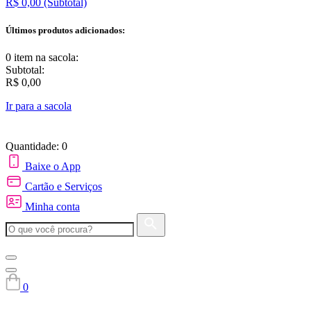
R$ 0,00
(Subtotal)
Últimos produtos adicionados:
0 item
na sacola:
Subtotal:
R$ 0,00
Ir para a sacola
Quantidade: 0
Baixe o App
Cartão e Serviços
Minha conta
0