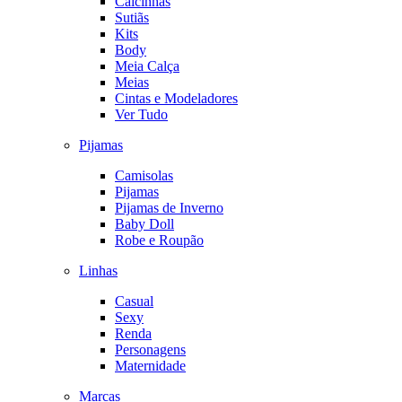
Calcinhas
Sutiãs
Kits
Body
Meia Calça
Meias
Cintas e Modeladores
Ver Tudo
Pijamas
Camisolas
Pijamas
Pijamas de Inverno
Baby Doll
Robe e Roupão
Linhas
Casual
Sexy
Renda
Personagens
Maternidade
Marcas