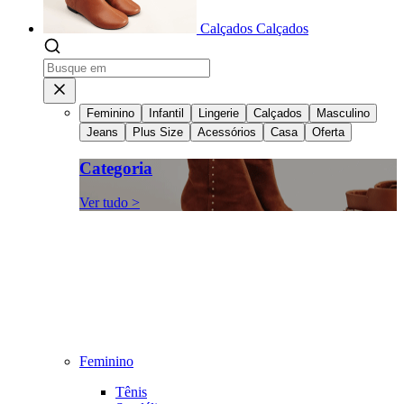
Calçados
Calçados
Feminino
Infantil
Lingerie
Calçados
Masculino
Jeans
Plus Size
Acessórios
Casa
Oferta
Categoria
Ver tudo >
Feminino
Tênis