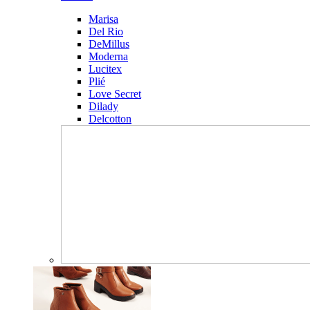
Marisa
Del Rio
DeMillus
Moderna
Lucitex
Plié
Love Secret
Dilady
Delcotton