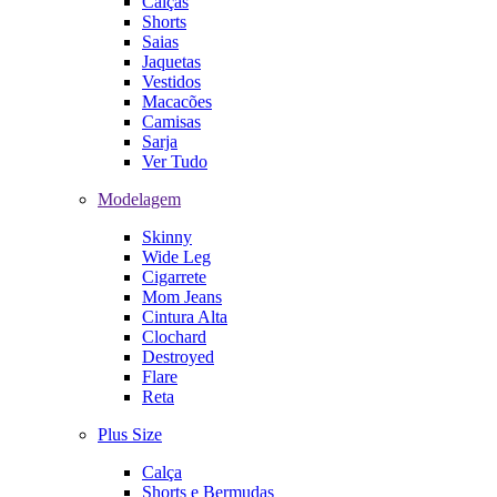
Calças
Shorts
Saias
Jaquetas
Vestidos
Macacões
Camisas
Sarja
Ver Tudo
Modelagem
Skinny
Wide Leg
Cigarrete
Mom Jeans
Cintura Alta
Clochard
Destroyed
Flare
Reta
Plus Size
Calça
Shorts e Bermudas