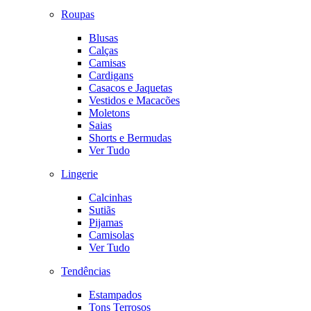
Roupas
Blusas
Calças
Camisas
Cardigans
Casacos e Jaquetas
Vestidos e Macacões
Moletons
Saias
Shorts e Bermudas
Ver Tudo
Lingerie
Calcinhas
Sutiãs
Pijamas
Camisolas
Ver Tudo
Tendências
Estampados
Tons Terrosos