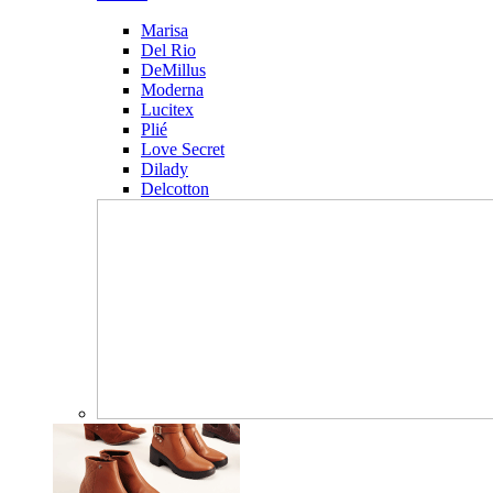
Marisa
Del Rio
DeMillus
Moderna
Lucitex
Plié
Love Secret
Dilady
Delcotton