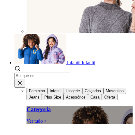
Infantil
Infantil
Feminino
Infantil
Lingerie
Calçados
Masculino
Jeans
Plus Size
Acessórios
Casa
Oferta
Categoria
Ver tudo >