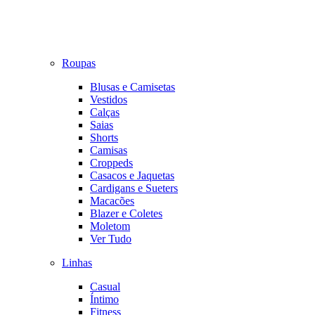
Roupas
Blusas e Camisetas
Vestidos
Calças
Saias
Shorts
Camisas
Croppeds
Casacos e Jaquetas
Cardigans e Sueters
Macacões
Blazer e Coletes
Moletom
Ver Tudo
Linhas
Casual
Íntimo
Fitness