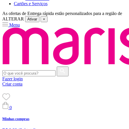
Cartões e Serviços
As ofertas de
Entrega rápida
estão personalizados para a região de
ALTERAR
Ativar
×
Menu
Fazer login
Criar conta
0
Minhas compras