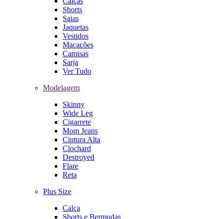
Calças
Shorts
Saias
Jaquetas
Vestidos
Macacões
Camisas
Sarja
Ver Tudo
Modelagem
Skinny
Wide Leg
Cigarrete
Mom Jeans
Cintura Alta
Clochard
Destroyed
Flare
Reta
Plus Size
Calça
Shorts e Bermudas