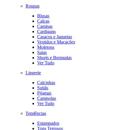
Roupas
Blusas
Calças
Camisas
Cardigans
Casacos e Jaquetas
Vestidos e Macacões
Moletons
Saias
Shorts e Bermudas
Ver Tudo
Lingerie
Calcinhas
Sutiãs
Pijamas
Camisolas
Ver Tudo
Tendências
Estampados
Tons Terrosos