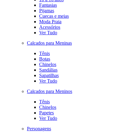
Fantasias
Pijamas
Cuecas e meias
Moda Praia
Acessórios
Ver Tudo
Calçados para Meninas
Tênis
Botas
Chinelos
Sandálias
Sapatilhas
Ver Tudo
Calçados para Meninos
Tênis
Chinelos
Papetes
Ver Tudo
Personagens