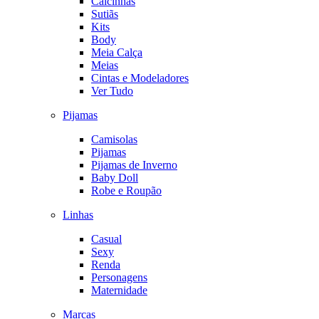
Calcinhas
Sutiãs
Kits
Body
Meia Calça
Meias
Cintas e Modeladores
Ver Tudo
Pijamas
Camisolas
Pijamas
Pijamas de Inverno
Baby Doll
Robe e Roupão
Linhas
Casual
Sexy
Renda
Personagens
Maternidade
Marcas