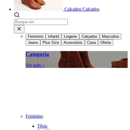
Calçados
Calçados
Feminino
Infantil
Lingerie
Calçados
Masculino
Jeans
Plus Size
Acessórios
Casa
Oferta
Categoria
Ver tudo >
Feminino
Tênis