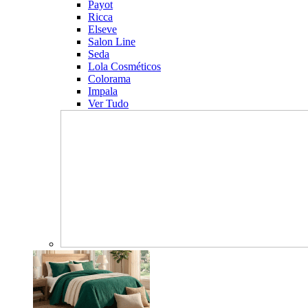
Payot
Ricca
Elseve
Salon Line
Seda
Lola Cosméticos
Colorama
Impala
Ver Tudo