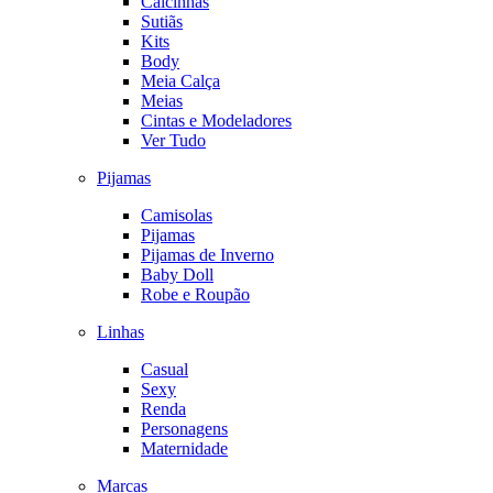
Calcinhas
Sutiãs
Kits
Body
Meia Calça
Meias
Cintas e Modeladores
Ver Tudo
Pijamas
Camisolas
Pijamas
Pijamas de Inverno
Baby Doll
Robe e Roupão
Linhas
Casual
Sexy
Renda
Personagens
Maternidade
Marcas