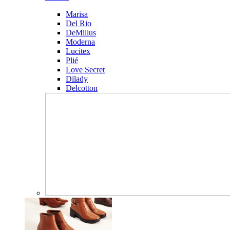
Marisa
Del Rio
DeMillus
Moderna
Lucitex
Plié
Love Secret
Dilady
Delcotton