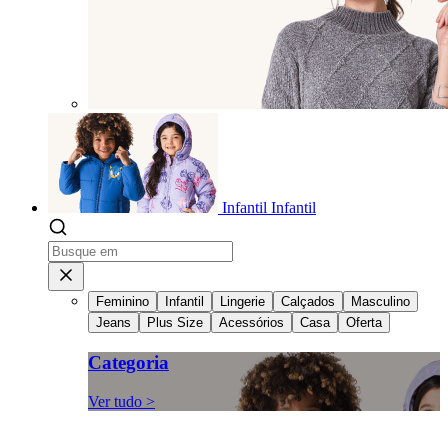
Infantil
Infantil
Feminino
Infantil
Lingerie
Calçados
Masculino
Jeans
Plus Size
Acessórios
Casa
Oferta
Categoria
Ver tudo >