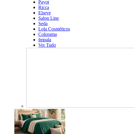
Payot
Ricca
Elseve
Salon Line
Seda
Lola Cosméticos
Colorama
Impala
Ver Tudo