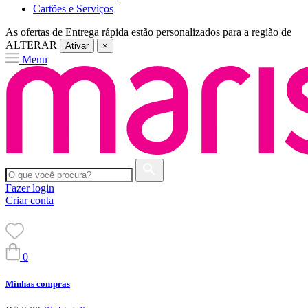
Cartões e Serviços
As ofertas de
Entrega rápida
estão personalizados para a região de
ALTERAR
Ativar
×
Menu
Fazer login
Criar conta
0
Minhas compras