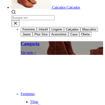
Calçados
Calçados
Feminino
Infantil
Lingerie
Calçados
Masculino
Jeans
Plus Size
Acessórios
Casa
Oferta
Categoria
Ver tudo >
Feminino
Tênis