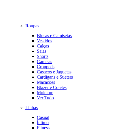
Roupas
Blusas e Camisetas
Vestidos
Calças
Saias
Shorts
Camisas
Croppeds
Casacos e Jaquetas
Cardigans e Sueters
Macacões
Blazer e Coletes
Moletom
Ver Tudo
Linhas
Casual
Íntimo
Fitness