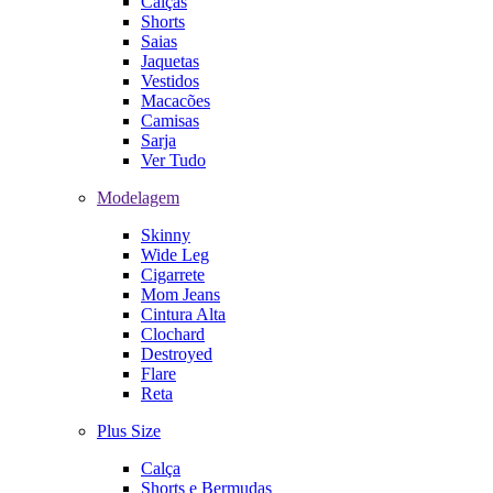
Calças
Shorts
Saias
Jaquetas
Vestidos
Macacões
Camisas
Sarja
Ver Tudo
Modelagem
Skinny
Wide Leg
Cigarrete
Mom Jeans
Cintura Alta
Clochard
Destroyed
Flare
Reta
Plus Size
Calça
Shorts e Bermudas