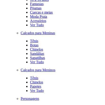
Fantasias
Pijamas
Cuecas e meias
Moda Praia
Acessórios
Ver Tudo
Calçados para Meninas
Tênis
Botas
Chinelos
Sandálias
Sapatilhas
Ver Tudo
Calçados para Meninos
Tênis
Chinelos
Papetes
Ver Tudo
Personagens