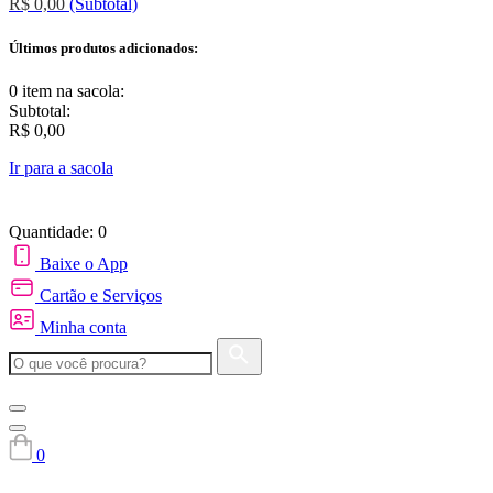
R$ 0,00
(Subtotal)
Últimos produtos adicionados:
0 item
na sacola:
Subtotal:
R$ 0,00
Ir para a sacola
Quantidade: 0
Baixe o App
Cartão e Serviços
Minha conta
0