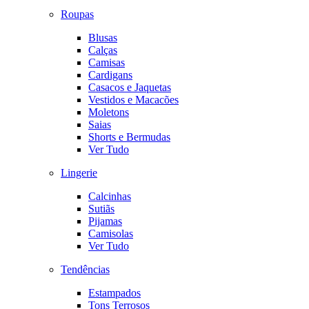
Roupas
Blusas
Calças
Camisas
Cardigans
Casacos e Jaquetas
Vestidos e Macacões
Moletons
Saias
Shorts e Bermudas
Ver Tudo
Lingerie
Calcinhas
Sutiãs
Pijamas
Camisolas
Ver Tudo
Tendências
Estampados
Tons Terrosos