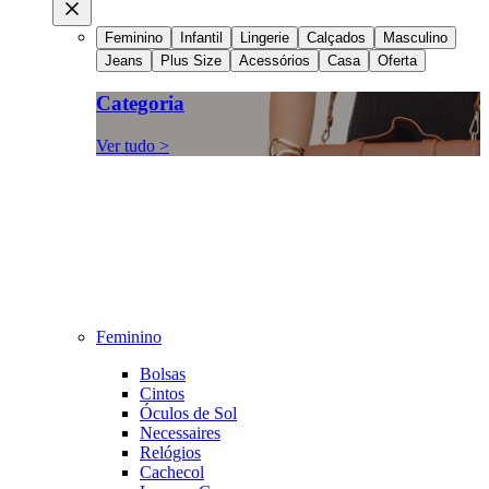
Feminino
Infantil
Lingerie
Calçados
Masculino
Jeans
Plus Size
Acessórios
Casa
Oferta
Categoria
Ver tudo >
Feminino
Bolsas
Cintos
Óculos de Sol
Necessaires
Relógios
Cachecol