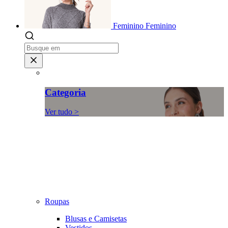
Feminino
Feminino
Categoria
Ver tudo >
Roupas
Blusas e Camisetas
Vestidos