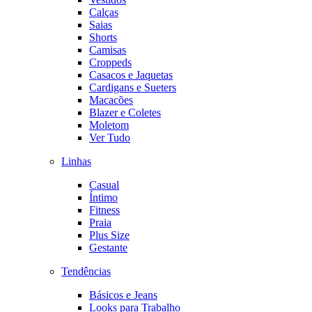
Calças
Saias
Shorts
Camisas
Croppeds
Casacos e Jaquetas
Cardigans e Sueters
Macacões
Blazer e Coletes
Moletom
Ver Tudo
Linhas
Casual
Íntimo
Fitness
Praia
Plus Size
Gestante
Tendências
Básicos e Jeans
Looks para Trabalho