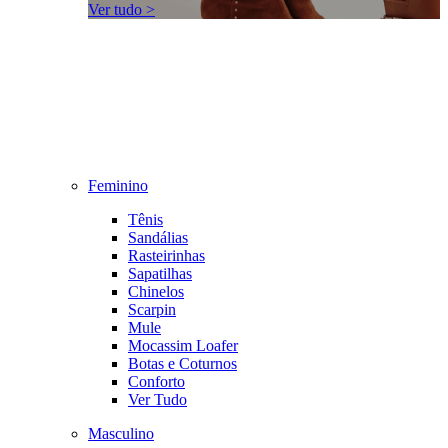
Ver tudo >
Feminino
Tênis
Sandálias
Rasteirinhas
Sapatilhas
Chinelos
Scarpin
Mule
Mocassim Loafer
Botas e Coturnos
Conforto
Ver Tudo
Masculino