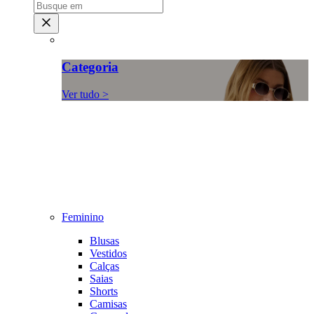
Categoria
Ver tudo >
Feminino
Blusas
Vestidos
Calças
Saias
Shorts
Camisas