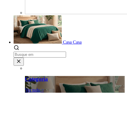
Casa
Casa
Categoria
Ver tudo >