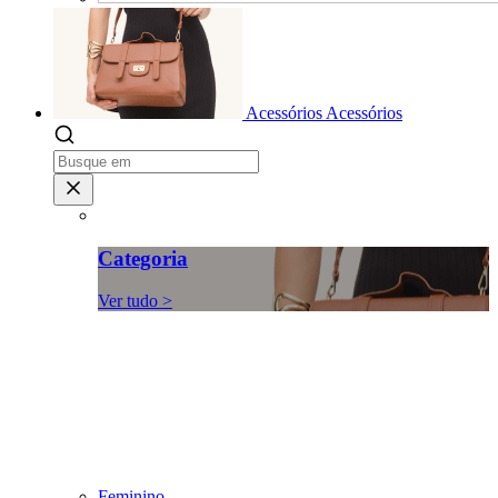
Acessórios
Acessórios
Categoria
Ver tudo >
Feminino