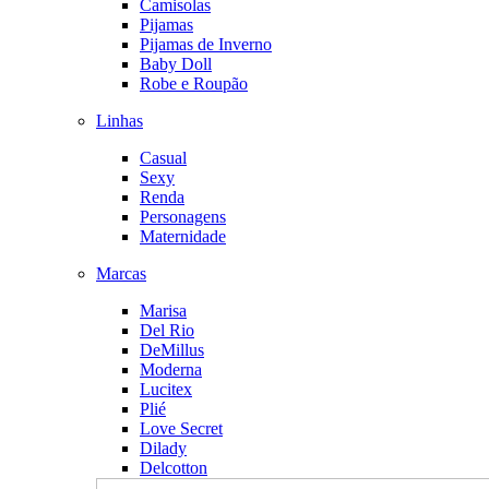
Camisolas
Pijamas
Pijamas de Inverno
Baby Doll
Robe e Roupão
Linhas
Casual
Sexy
Renda
Personagens
Maternidade
Marcas
Marisa
Del Rio
DeMillus
Moderna
Lucitex
Plié
Love Secret
Dilady
Delcotton