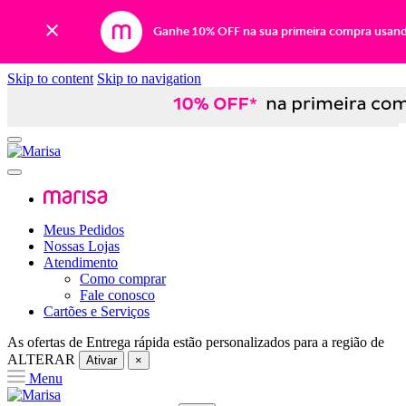
Ganhe 10% OFF na sua primeira compra usan
Skip to content
Skip to navigation
Meus Pedidos
Nossas Lojas
Atendimento
Como comprar
Fale conosco
Cartões e Serviços
As ofertas de
Entrega rápida
estão personalizados para a região de
ALTERAR
Ativar
×
Menu