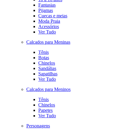
Fantasias
Pijamas
Cuecas e meias
Moda Praia
Acessórios
Ver Tudo
Calçados para Meninas
Tênis
Botas
Chinelos
Sandálias
Sapatilhas
Ver Tudo
Calçados para Meninos
Tênis
Chinelos
Papetes
Ver Tudo
Personagens