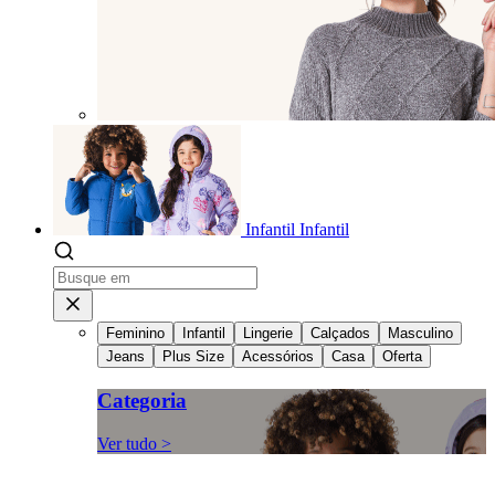
Infantil
Infantil
Feminino
Infantil
Lingerie
Calçados
Masculino
Jeans
Plus Size
Acessórios
Casa
Oferta
Categoria
Ver tudo >