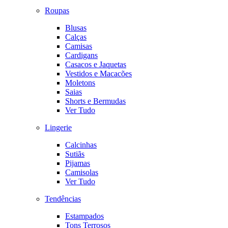
Roupas
Blusas
Calças
Camisas
Cardigans
Casacos e Jaquetas
Vestidos e Macacões
Moletons
Saias
Shorts e Bermudas
Ver Tudo
Lingerie
Calcinhas
Sutiãs
Pijamas
Camisolas
Ver Tudo
Tendências
Estampados
Tons Terrosos