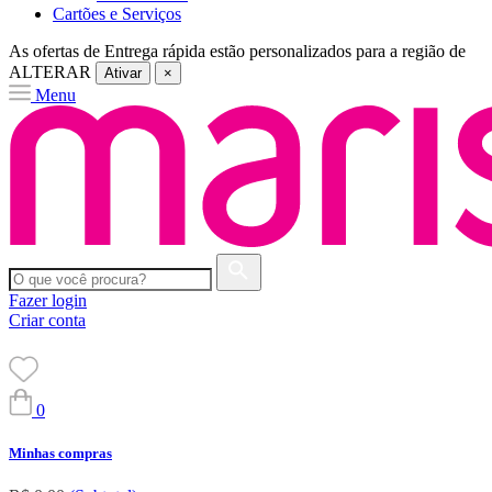
Cartões e Serviços
As ofertas de
Entrega rápida
estão personalizados para a região de
ALTERAR
Ativar
×
Menu
Fazer login
Criar conta
0
Minhas compras