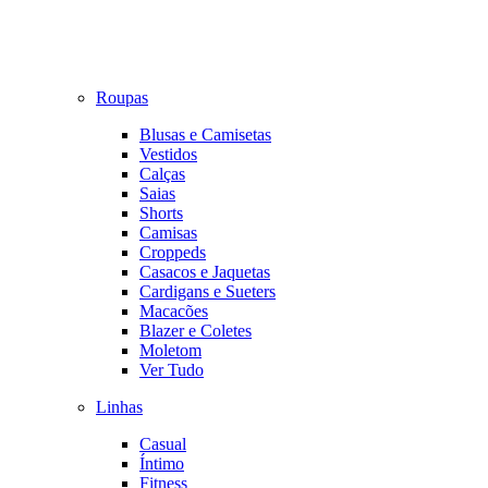
Roupas
Blusas e Camisetas
Vestidos
Calças
Saias
Shorts
Camisas
Croppeds
Casacos e Jaquetas
Cardigans e Sueters
Macacões
Blazer e Coletes
Moletom
Ver Tudo
Linhas
Casual
Íntimo
Fitness