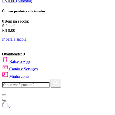
R$ 0,00
(Subtotal)
Últimos produtos adicionados:
0 item
na sacola:
Subtotal:
R$ 0,00
Ir para a sacola
Quantidade: 0
Baixe o App
Cartão e Serviços
Minha conta
0