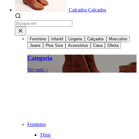
Calçados
Calçados
Feminino
Infantil
Lingerie
Calçados
Masculino
Jeans
Plus Size
Acessórios
Casa
Oferta
Categoria
Ver tudo >
Feminino
Tênis