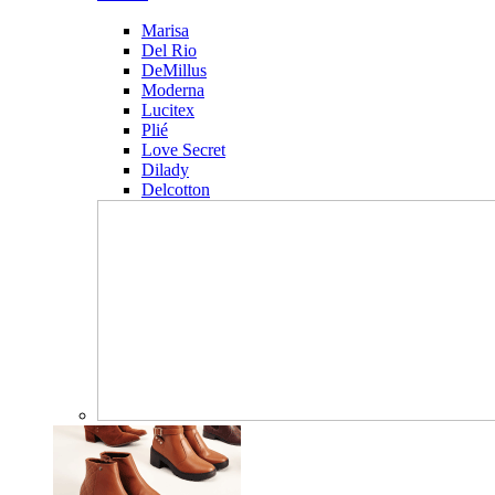
Marisa
Del Rio
DeMillus
Moderna
Lucitex
Plié
Love Secret
Dilady
Delcotton