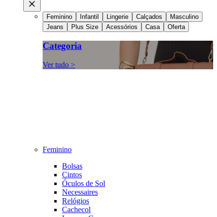
Feminino
Infantil
Lingerie
Calçados
Masculino
Jeans
Plus Size
Acessórios
Casa
Oferta
Categoria
Ver tudo >
Feminino
Bolsas
Cintos
Óculos de Sol
Necessaires
Relógios
Cachecol