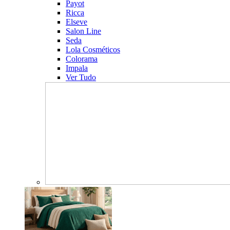
Payot
Ricca
Elseve
Salon Line
Seda
Lola Cosméticos
Colorama
Impala
Ver Tudo