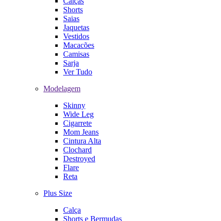
Calças
Shorts
Saias
Jaquetas
Vestidos
Macacões
Camisas
Sarja
Ver Tudo
Modelagem
Skinny
Wide Leg
Cigarrete
Mom Jeans
Cintura Alta
Clochard
Destroyed
Flare
Reta
Plus Size
Calça
Shorts e Bermudas