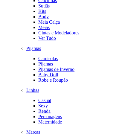
Calcinhas
Sutiãs
Kits
Body
Meia Calça
Meias
Cintas e Modeladores
Ver Tudo
Pijamas
Camisolas
Pijamas
Pijamas de Inverno
Baby Doll
Robe e Roupão
Linhas
Casual
Sexy
Renda
Personagens
Maternidade
Marcas