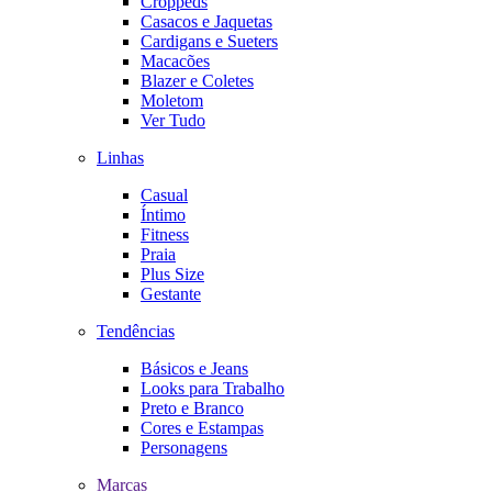
Croppeds
Casacos e Jaquetas
Cardigans e Sueters
Macacões
Blazer e Coletes
Moletom
Ver Tudo
Linhas
Casual
Íntimo
Fitness
Praia
Plus Size
Gestante
Tendências
Básicos e Jeans
Looks para Trabalho
Preto e Branco
Cores e Estampas
Personagens
Marcas