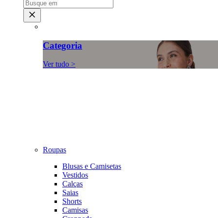
Categoria
Ver tudo >
Roupas
Blusas e Camisetas
Vestidos
Calças
Saias
Shorts
Camisas