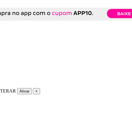
LTERAR
Ativar
×