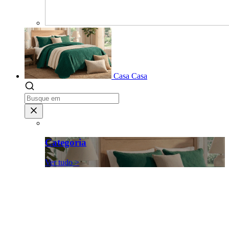
Casa
Casa
Categoria
Ver tudo >