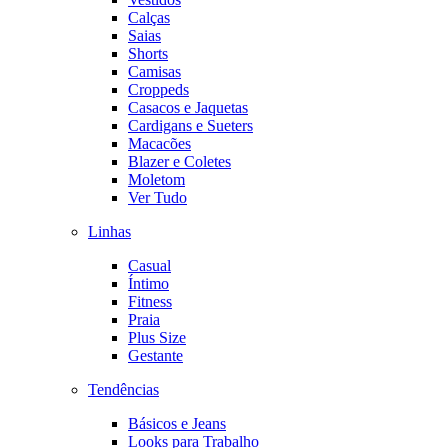
Calças
Saias
Shorts
Camisas
Croppeds
Casacos e Jaquetas
Cardigans e Sueters
Macacões
Blazer e Coletes
Moletom
Ver Tudo
Linhas
Casual
Íntimo
Fitness
Praia
Plus Size
Gestante
Tendências
Básicos e Jeans
Looks para Trabalho