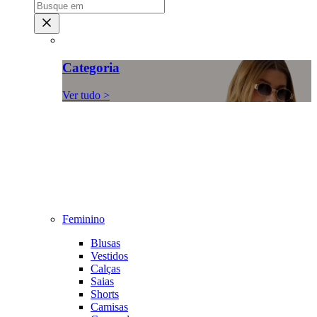
Categoria
Ver tudo >
Feminino
Blusas
Vestidos
Calças
Saias
Shorts
Camisas