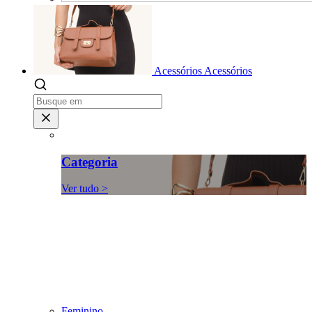
Acessórios
Acessórios
Categoria
Ver tudo >
Feminino