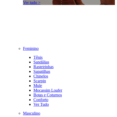
Ver tudo >
Feminino
Tênis
Sandálias
Rasteirinhas
Sapatilhas
Chinelos
Scarpin
Mule
Mocassim Loafer
Botas e Coturnos
Conforto
Ver Tudo
Masculino