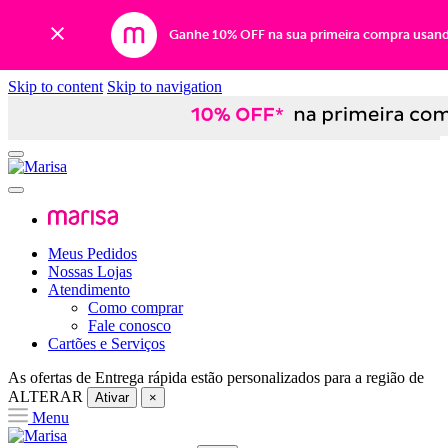
Ganhe 10% OFF na sua primeira compra usan
Skip to content
Skip to navigation
Meus Pedidos
Nossas Lojas
Atendimento
Como comprar
Fale conosco
Cartões e Serviços
As ofertas de
Entrega rápida
estão personalizados para a região de
ALTERAR
Ativar
×
Menu