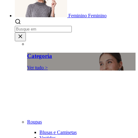
Feminino
Feminino
Categoria
Ver tudo >
Roupas
Blusas e Camisetas
Vestidos