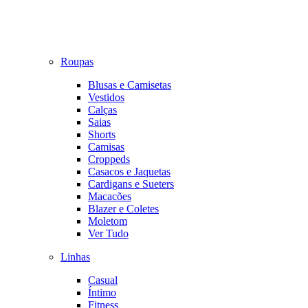
Roupas
Blusas e Camisetas
Vestidos
Calças
Saias
Shorts
Camisas
Croppeds
Casacos e Jaquetas
Cardigans e Sueters
Macacões
Blazer e Coletes
Moletom
Ver Tudo
Linhas
Casual
Íntimo
Fitness