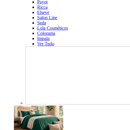
Payot
Ricca
Elseve
Salon Line
Seda
Lola Cosméticos
Colorama
Impala
Ver Tudo