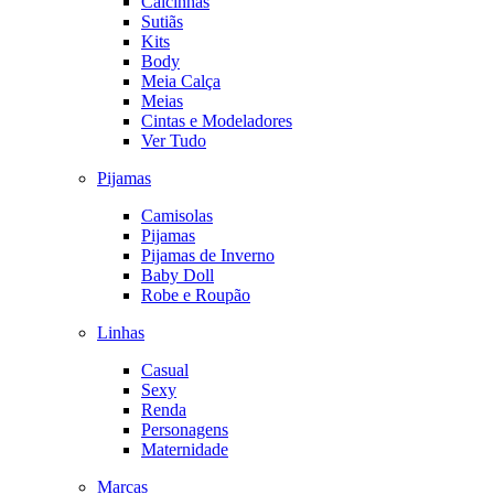
Calcinhas
Sutiãs
Kits
Body
Meia Calça
Meias
Cintas e Modeladores
Ver Tudo
Pijamas
Camisolas
Pijamas
Pijamas de Inverno
Baby Doll
Robe e Roupão
Linhas
Casual
Sexy
Renda
Personagens
Maternidade
Marcas