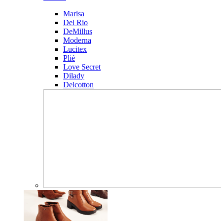
Marisa
Del Rio
DeMillus
Moderna
Lucitex
Plié
Love Secret
Dilady
Delcotton