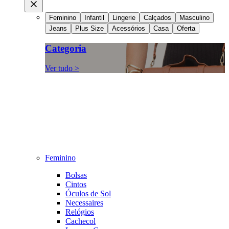
Feminino
Infantil
Lingerie
Calçados
Masculino
Jeans
Plus Size
Acessórios
Casa
Oferta
Categoria
Ver tudo >
Feminino
Bolsas
Cintos
Óculos de Sol
Necessaires
Relógios
Cachecol