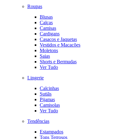
Roupas
Blusas
Calças
Camisas
Cardigans
Casacos e Jaquetas
Vestidos e Macacões
Moletons
Saias
Shorts e Bermudas
Ver Tudo
Lingerie
Calcinhas
Sutiãs
Pijamas
Camisolas
Ver Tudo
Tendências
Estampados
Tons Terrosos