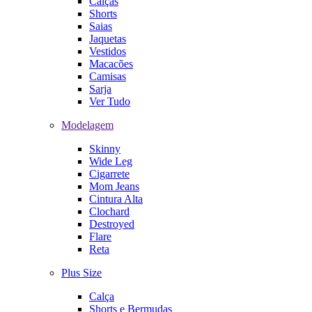
Calças
Shorts
Saias
Jaquetas
Vestidos
Macacões
Camisas
Sarja
Ver Tudo
Modelagem
Skinny
Wide Leg
Cigarrete
Mom Jeans
Cintura Alta
Clochard
Destroyed
Flare
Reta
Plus Size
Calça
Shorts e Bermudas