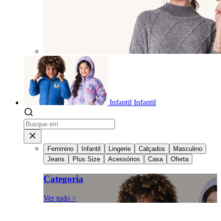
Infantil
Infantil
Feminino
Infantil
Lingerie
Calçados
Masculino
Jeans
Plus Size
Acessórios
Casa
Oferta
Categoria
Ver tudo >