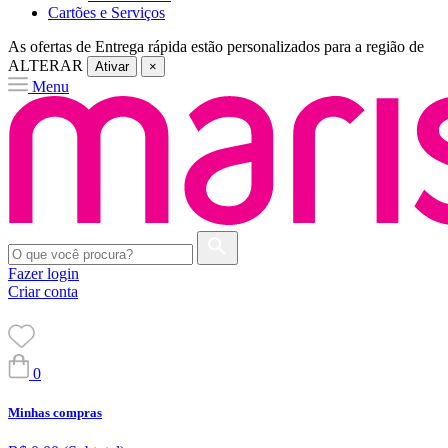
Cartões e Serviços
As ofertas de
Entrega rápida
estão personalizados para a região de
ALTERAR
Ativar
×
Menu
Fazer login
Criar conta
0
Minhas compras