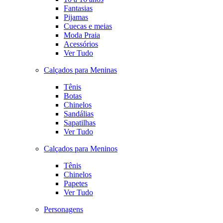
Fantasias
Pijamas
Cuecas e meias
Moda Praia
Acessórios
Ver Tudo
Calçados para Meninas
Tênis
Botas
Chinelos
Sandálias
Sapatilhas
Ver Tudo
Calçados para Meninos
Tênis
Chinelos
Papetes
Ver Tudo
Personagens