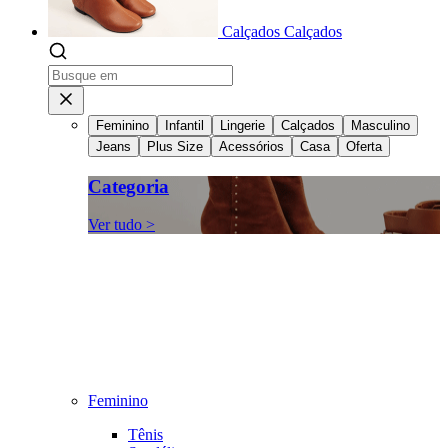
Calçados
Calçados
Feminino
Infantil
Lingerie
Calçados
Masculino
Jeans
Plus Size
Acessórios
Casa
Oferta
Categoria
Ver tudo >
Feminino
Tênis