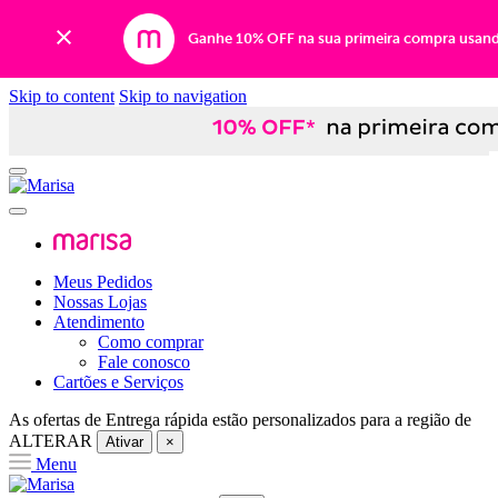
Ganhe 10% OFF na sua primeira compra usan
Skip to content
Skip to navigation
Meus Pedidos
Nossas Lojas
Atendimento
Como comprar
Fale conosco
Cartões e Serviços
As ofertas de
Entrega rápida
estão personalizados para a região de
ALTERAR
Ativar
×
Menu