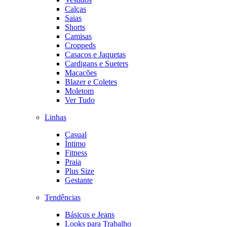
Calças
Saias
Shorts
Camisas
Croppeds
Casacos e Jaquetas
Cardigans e Sueters
Macacões
Blazer e Coletes
Moletom
Ver Tudo
Linhas
Casual
Íntimo
Fitness
Praia
Plus Size
Gestante
Tendências
Básicos e Jeans
Looks para Trabalho