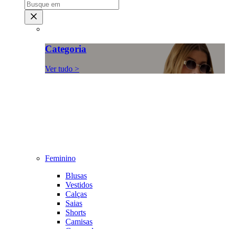
Categoria
Ver tudo >
Feminino
Blusas
Vestidos
Calças
Saias
Shorts
Camisas