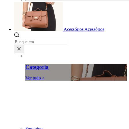
Acessórios
Acessórios
Categoria
Ver tudo >
Feminino