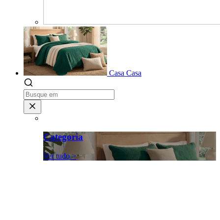
Casa
Casa
Categoria
Ver tudo >