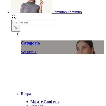
Feminino
Feminino
Categoria
Ver tudo >
Roupas
Blusas e Camisetas
Vestidos