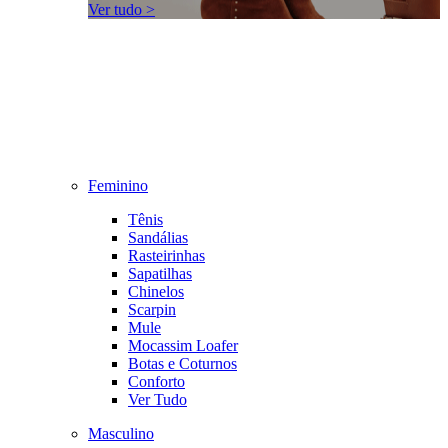
Ver tudo >
Feminino
Tênis
Sandálias
Rasteirinhas
Sapatilhas
Chinelos
Scarpin
Mule
Mocassim Loafer
Botas e Coturnos
Conforto
Ver Tudo
Masculino