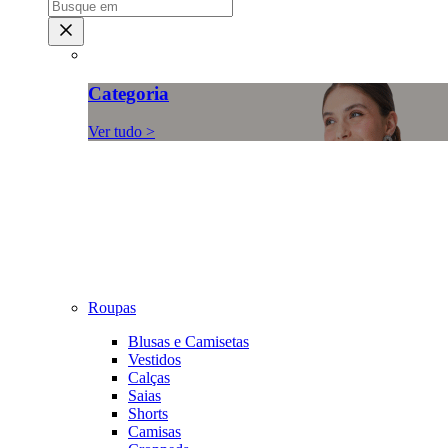
Categoria
Ver tudo >
Roupas
Blusas e Camisetas
Vestidos
Calças
Saias
Shorts
Camisas