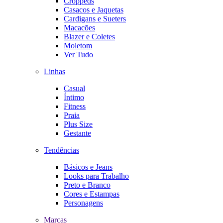
Croppeds
Casacos e Jaquetas
Cardigans e Sueters
Macacões
Blazer e Coletes
Moletom
Ver Tudo
Linhas
Casual
Íntimo
Fitness
Praia
Plus Size
Gestante
Tendências
Básicos e Jeans
Looks para Trabalho
Preto e Branco
Cores e Estampas
Personagens
Marcas