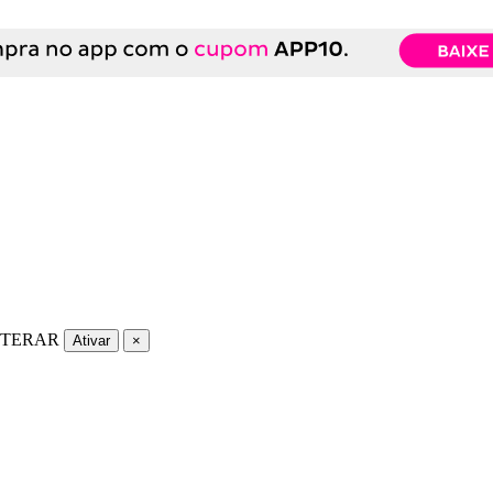
LTERAR
Ativar
×