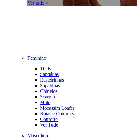
Ver tudo >
Feminino
Tênis
Sandálias
Rasteirinhas
Sapatilhas
Chinelos
Scarpin
Mule
Mocassim Loafer
Botas e Coturnos
Conforto
Ver Tudo
Masculino