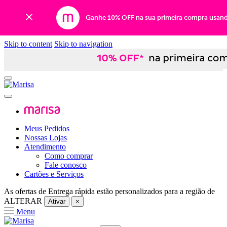
Ganhe 10% OFF na sua primeira compra usan
Skip to content
Skip to navigation
Meus Pedidos
Nossas Lojas
Atendimento
Como comprar
Fale conosco
Cartões e Serviços
As ofertas de
Entrega rápida
estão personalizados para a região de
ALTERAR
Ativar
×
Menu