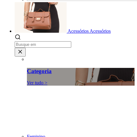
Acessórios
Acessórios
Categoria
Ver tudo >
Feminino