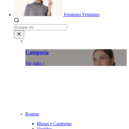
Feminino
Feminino
Categoria
Ver tudo >
Roupas
Blusas e Camisetas
Vestidos