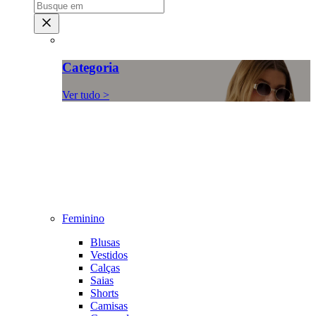
Categoria
Ver tudo >
Feminino
Blusas
Vestidos
Calças
Saias
Shorts
Camisas