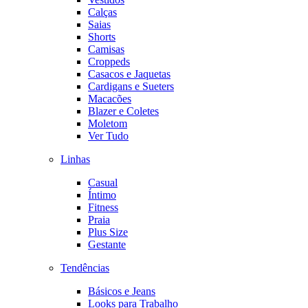
Calças
Saias
Shorts
Camisas
Croppeds
Casacos e Jaquetas
Cardigans e Sueters
Macacões
Blazer e Coletes
Moletom
Ver Tudo
Linhas
Casual
Íntimo
Fitness
Praia
Plus Size
Gestante
Tendências
Básicos e Jeans
Looks para Trabalho