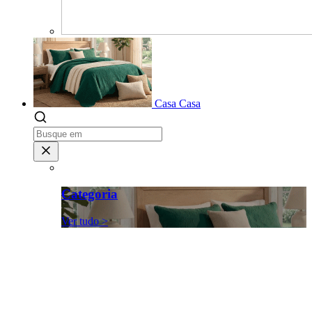
Casa
Casa
Categoria
Ver tudo >