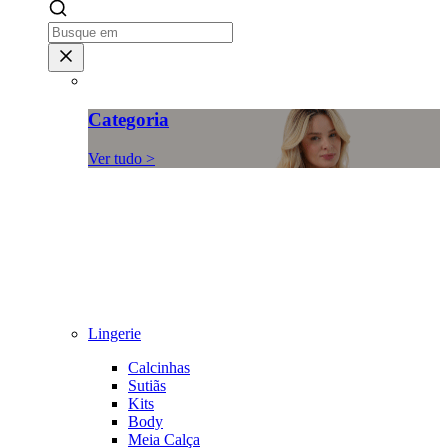
Categoria
Ver tudo >
Lingerie
Calcinhas
Sutiãs
Kits
Body
Meia Calça