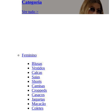
Categoria
Ver tudo >
Feminino
Blusas
Vestidos
Calças
Saias
Shorts
Camisas
Croppeds
Casacos
Jaquetas
Macacão
Coletes