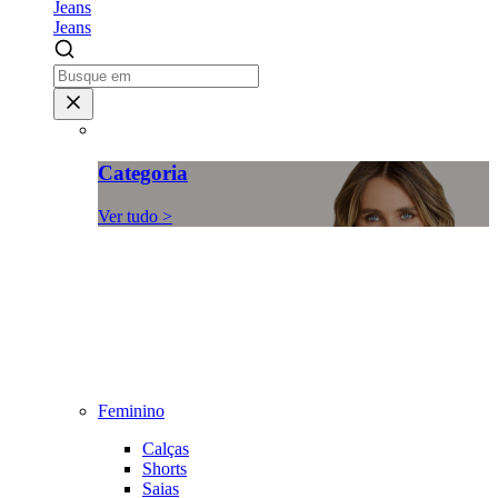
Jeans
Jeans
Categoria
Ver tudo >
Feminino
Calças
Shorts
Saias