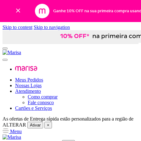
Ganhe 10% OFF na sua primeira compra usan
Skip to content
Skip to navigation
Meus Pedidos
Nossas Lojas
Atendimento
Como comprar
Fale conosco
Cartões e Serviços
As ofertas de
Entrega rápida
estão personalizados para a região de
ALTERAR
Ativar
×
Menu