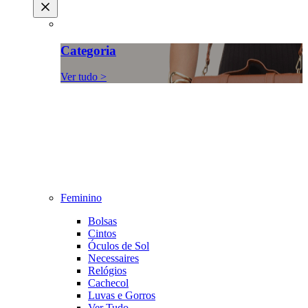
Categoria
Ver tudo >
Feminino
Bolsas
Cintos
Óculos de Sol
Necessaires
Relógios
Cachecol
Luvas e Gorros
Ver Tudo