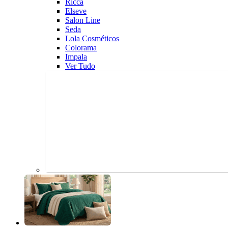
Ricca
Elseve
Salon Line
Seda
Lola Cosméticos
Colorama
Impala
Ver Tudo