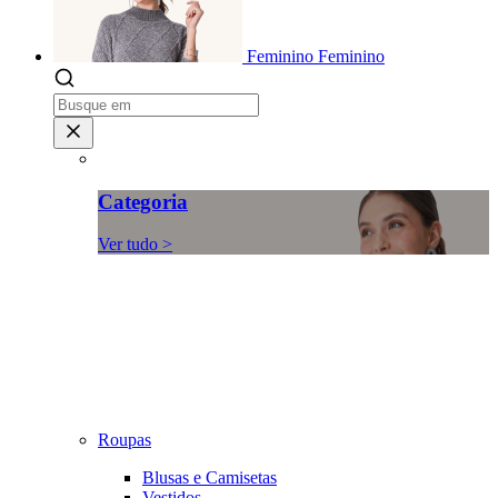
Feminino
Feminino
Categoria
Ver tudo >
Roupas
Blusas e Camisetas
Vestidos