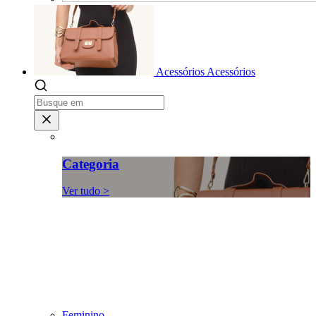
Acessórios
Acessórios
Categoria
Ver tudo >
Feminino