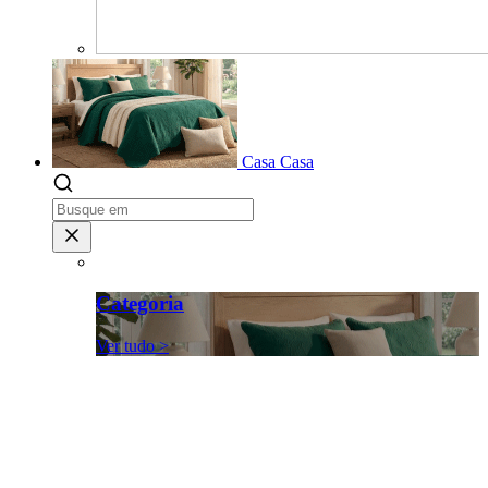
Casa
Casa
Categoria
Ver tudo >