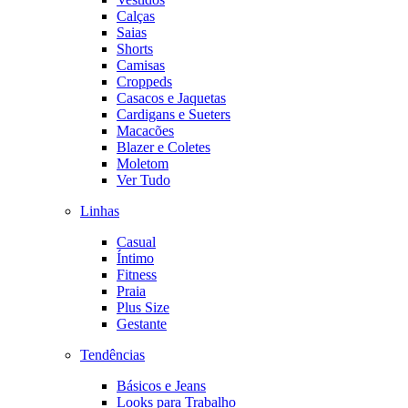
Calças
Saias
Shorts
Camisas
Croppeds
Casacos e Jaquetas
Cardigans e Sueters
Macacões
Blazer e Coletes
Moletom
Ver Tudo
Linhas
Casual
Íntimo
Fitness
Praia
Plus Size
Gestante
Tendências
Básicos e Jeans
Looks para Trabalho