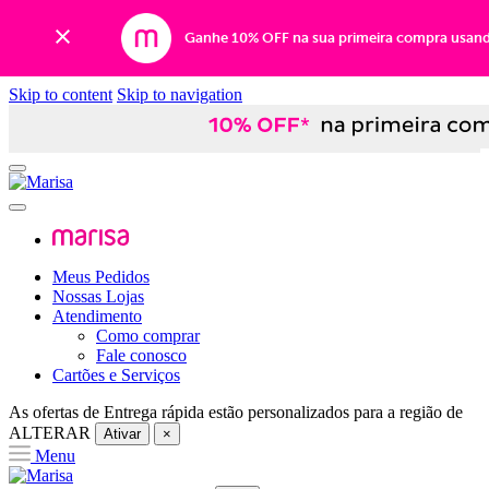
Ganhe 10% OFF na sua primeira compra usan
Skip to content
Skip to navigation
Meus Pedidos
Nossas Lojas
Atendimento
Como comprar
Fale conosco
Cartões e Serviços
As ofertas de
Entrega rápida
estão personalizados para a região de
ALTERAR
Ativar
×
Menu