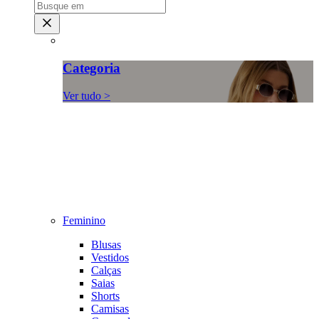
Categoria
Ver tudo >
Feminino
Blusas
Vestidos
Calças
Saias
Shorts
Camisas