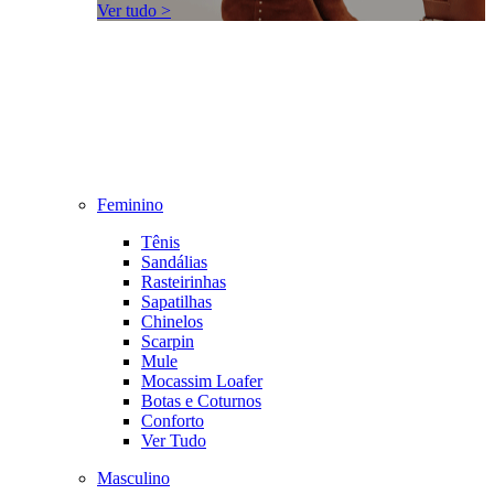
Ver tudo >
Feminino
Tênis
Sandálias
Rasteirinhas
Sapatilhas
Chinelos
Scarpin
Mule
Mocassim Loafer
Botas e Coturnos
Conforto
Ver Tudo
Masculino