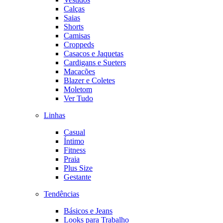
Calças
Saias
Shorts
Camisas
Croppeds
Casacos e Jaquetas
Cardigans e Sueters
Macacões
Blazer e Coletes
Moletom
Ver Tudo
Linhas
Casual
Íntimo
Fitness
Praia
Plus Size
Gestante
Tendências
Básicos e Jeans
Looks para Trabalho