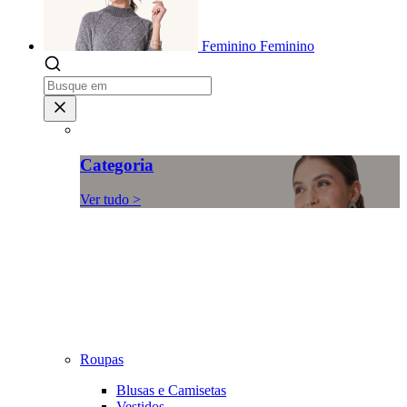
Feminino
Feminino
Categoria
Ver tudo >
Roupas
Blusas e Camisetas
Vestidos