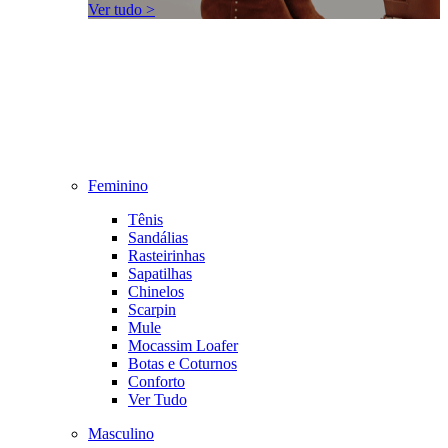
Ver tudo >
Feminino
Tênis
Sandálias
Rasteirinhas
Sapatilhas
Chinelos
Scarpin
Mule
Mocassim Loafer
Botas e Coturnos
Conforto
Ver Tudo
Masculino