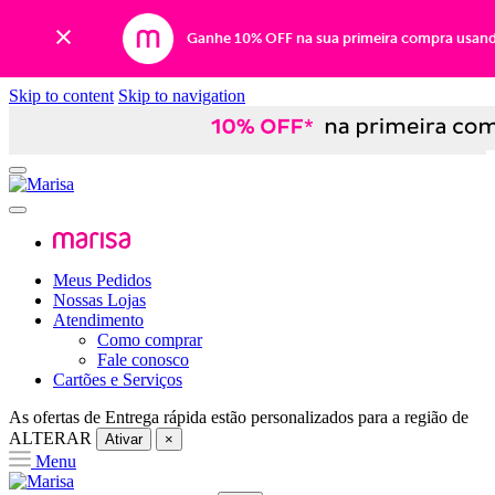
Ganhe 10% OFF na sua primeira compra usan
Skip to content
Skip to navigation
Meus Pedidos
Nossas Lojas
Atendimento
Como comprar
Fale conosco
Cartões e Serviços
As ofertas de
Entrega rápida
estão personalizados para a região de
ALTERAR
Ativar
×
Menu