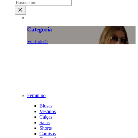
Categoria
Ver tudo >
Feminino
Blusas
Vestidos
Calças
Saias
Shorts
Camisas