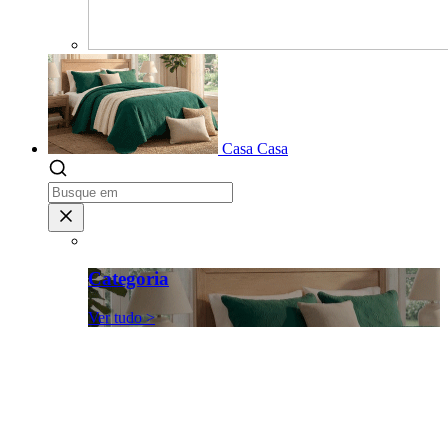
Casa
Casa
Categoria
Ver tudo >