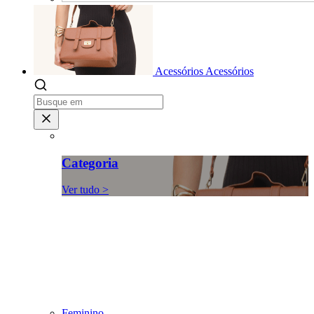
Acessórios
Acessórios
Categoria
Ver tudo >
Feminino