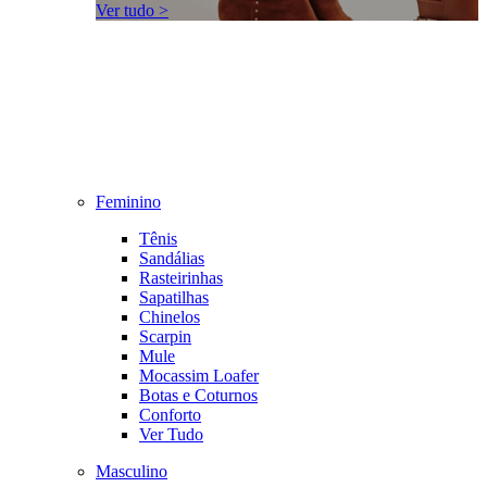
Ver tudo >
Feminino
Tênis
Sandálias
Rasteirinhas
Sapatilhas
Chinelos
Scarpin
Mule
Mocassim Loafer
Botas e Coturnos
Conforto
Ver Tudo
Masculino