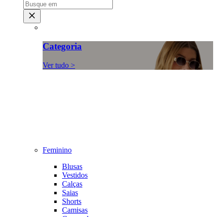
Categoria
Ver tudo >
Feminino
Blusas
Vestidos
Calças
Saias
Shorts
Camisas