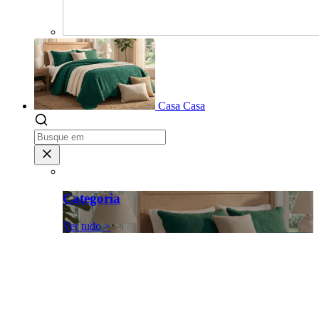
Casa
Casa
Categoria
Ver tudo >