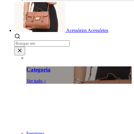
Acessórios
Acessórios
Categoria
Ver tudo >
Feminino