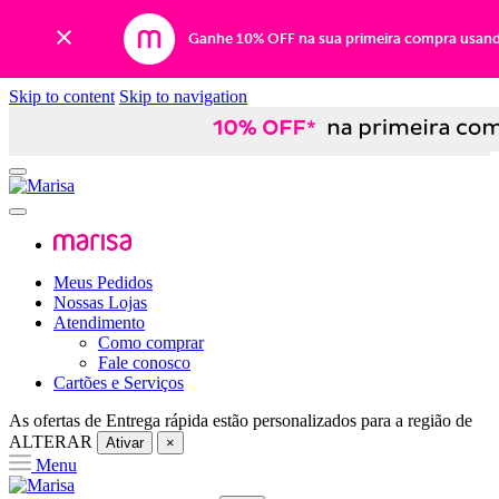
Ganhe 10% OFF na sua primeira compra usan
Skip to content
Skip to navigation
Meus Pedidos
Nossas Lojas
Atendimento
Como comprar
Fale conosco
Cartões e Serviços
As ofertas de
Entrega rápida
estão personalizados para a região de
ALTERAR
Ativar
×
Menu