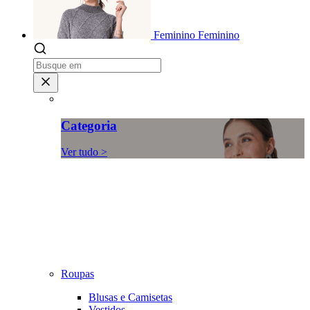
Feminino
Feminino
Categoria
Ver tudo >
Roupas
Blusas e Camisetas
Vestidos