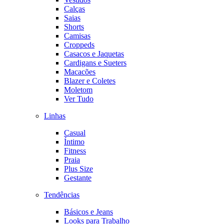
Calças
Saias
Shorts
Camisas
Croppeds
Casacos e Jaquetas
Cardigans e Sueters
Macacões
Blazer e Coletes
Moletom
Ver Tudo
Linhas
Casual
Íntimo
Fitness
Praia
Plus Size
Gestante
Tendências
Básicos e Jeans
Looks para Trabalho