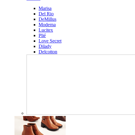
Marisa
Del Rio
DeMillus
Moderna
Lucitex
Plié
Love Secret
Dilady
Delcotton