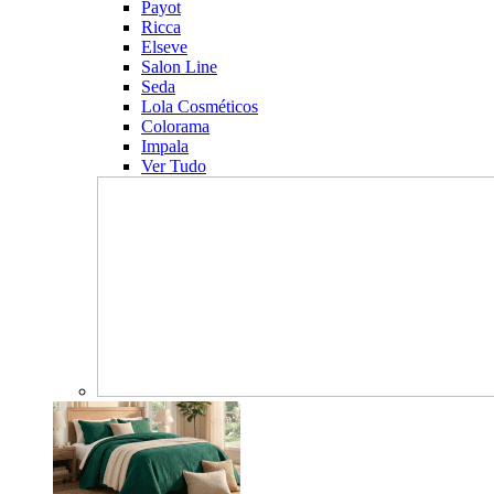
Payot
Ricca
Elseve
Salon Line
Seda
Lola Cosméticos
Colorama
Impala
Ver Tudo