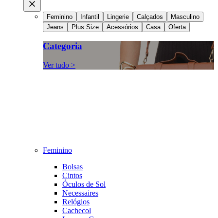
Feminino
Infantil
Lingerie
Calçados
Masculino
Jeans
Plus Size
Acessórios
Casa
Oferta
Categoria
Ver tudo >
Feminino
Bolsas
Cintos
Óculos de Sol
Necessaires
Relógios
Cachecol