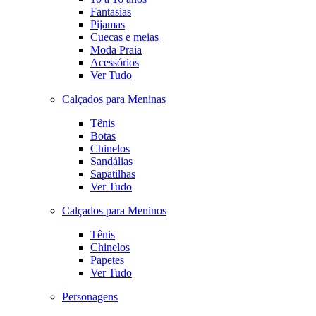
Fantasias
Pijamas
Cuecas e meias
Moda Praia
Acessórios
Ver Tudo
Calçados para Meninas
Tênis
Botas
Chinelos
Sandálias
Sapatilhas
Ver Tudo
Calçados para Meninos
Tênis
Chinelos
Papetes
Ver Tudo
Personagens