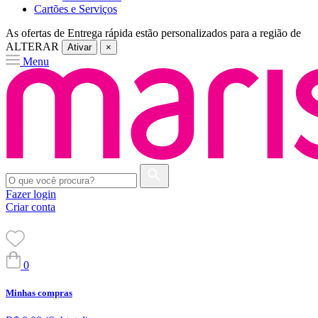
Cartões e Serviços
As ofertas de
Entrega rápida
estão personalizados para a região de
ALTERAR
Ativar
×
Menu
Fazer login
Criar conta
0
Minhas compras