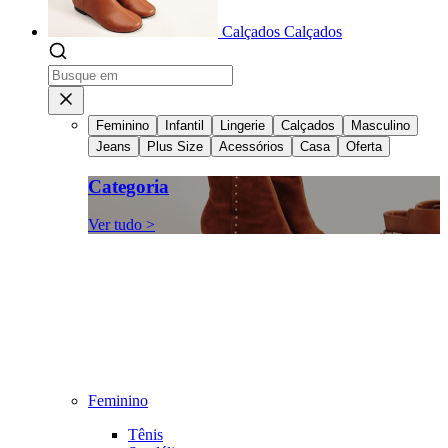
Calçados
Calçados
Feminino
Infantil
Lingerie
Calçados
Masculino
Jeans
Plus Size
Acessórios
Casa
Oferta
Categoria
Ver tudo >
Feminino
Tênis