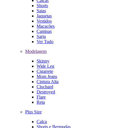
Calças
Shorts
Saias
Jaquetas
Vestidos
Macacões
Camisas
Sarja
Ver Tudo
Modelagem
Skinny
Wide Leg
Cigarrete
Mom Jeans
Cintura Alta
Clochard
Destroyed
Flare
Reta
Plus Size
Calça
Shorts e Bermudas