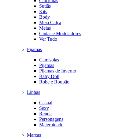
Calcinhas
Sutiãs
Kits
Body
Meia Calça
Meias
Cintas e Modeladores
Ver Tudo
Pijamas
Camisolas
Pijamas
Pijamas de Inverno
Baby Doll
Robe e Roupão
Linhas
Casual
Sexy
Renda
Personagens
Maternidade
Marcas