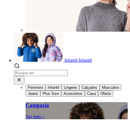
Infantil
Infantil
Feminino
Infantil
Lingerie
Calçados
Masculino
Jeans
Plus Size
Acessórios
Casa
Oferta
Categoria
Ver tudo >