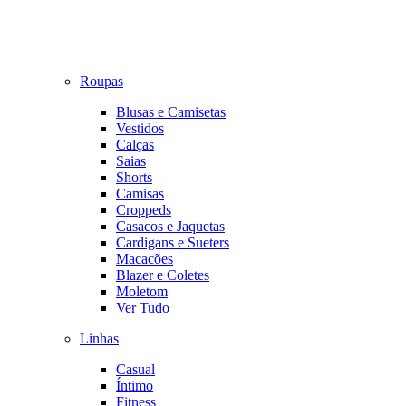
Roupas
Blusas e Camisetas
Vestidos
Calças
Saias
Shorts
Camisas
Croppeds
Casacos e Jaquetas
Cardigans e Sueters
Macacões
Blazer e Coletes
Moletom
Ver Tudo
Linhas
Casual
Íntimo
Fitness