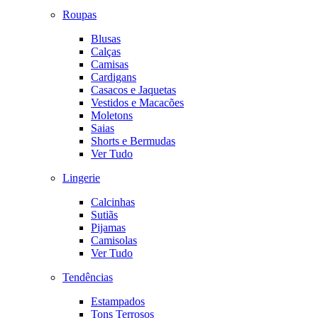
Roupas
Blusas
Calças
Camisas
Cardigans
Casacos e Jaquetas
Vestidos e Macacões
Moletons
Saias
Shorts e Bermudas
Ver Tudo
Lingerie
Calcinhas
Sutiãs
Pijamas
Camisolas
Ver Tudo
Tendências
Estampados
Tons Terrosos