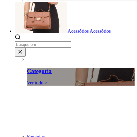
Acessórios
Acessórios
Categoria
Ver tudo >
Feminino