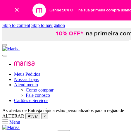
Ganhe 10% OFF na sua primeira compra usan
Skip to content
Skip to navigation
Meus Pedidos
Nossas Lojas
Atendimento
Como comprar
Fale conosco
Cartões e Serviços
As ofertas de
Entrega rápida
estão personalizados para a região de
ALTERAR
Ativar
×
Menu