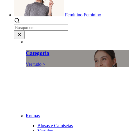
Feminino
Feminino
Categoria
Ver tudo >
Roupas
Blusas e Camisetas
Vestidos