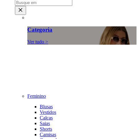
Categoria
Ver tudo >
Feminino
Blusas
Vestidos
Calças
Saias
Shorts
Camisas