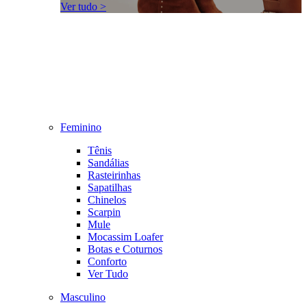
Ver tudo >
Feminino
Tênis
Sandálias
Rasteirinhas
Sapatilhas
Chinelos
Scarpin
Mule
Mocassim Loafer
Botas e Coturnos
Conforto
Ver Tudo
Masculino