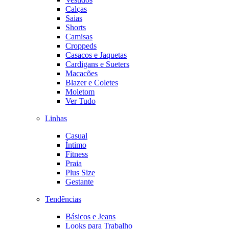
Calças
Saias
Shorts
Camisas
Croppeds
Casacos e Jaquetas
Cardigans e Sueters
Macacões
Blazer e Coletes
Moletom
Ver Tudo
Linhas
Casual
Íntimo
Fitness
Praia
Plus Size
Gestante
Tendências
Básicos e Jeans
Looks para Trabalho