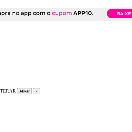
LTERAR
Ativar
×