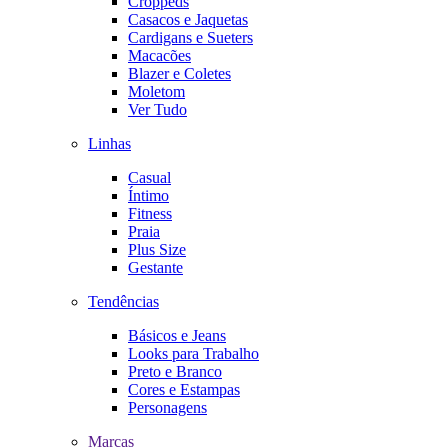
Croppeds
Casacos e Jaquetas
Cardigans e Sueters
Macacões
Blazer e Coletes
Moletom
Ver Tudo
Linhas
Casual
Íntimo
Fitness
Praia
Plus Size
Gestante
Tendências
Básicos e Jeans
Looks para Trabalho
Preto e Branco
Cores e Estampas
Personagens
Marcas