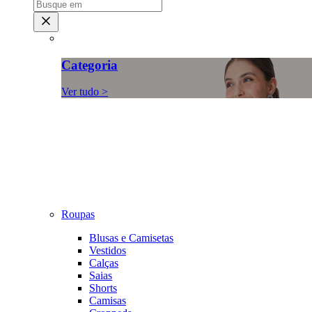
Categoria
Ver tudo >
Roupas
Blusas e Camisetas
Vestidos
Calças
Saias
Shorts
Camisas