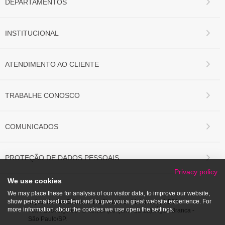
DEPARTAMENTOS
INSTITUCIONAL
ATENDIMENTO AO CLIENTE
TRABALHE CONOSCO
COMUNICADOS
PROTEÇÃO DE DADOS PESSOAIS
Privacy policy
We use cookies
We may place these for analysis of our visitor data, to improve our website,
show personalised content and to give you a great website experience. For
Lojas Marisa S/A.
Avenida Francisco Matarazzo, 1.500
more information about the cookies we use open the settings.
Torre Los Angeles - 2º andar (conjunto 21-22), Água Branca -
São Paulo/SP.