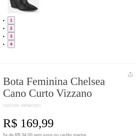
1
2
3
4
Bota Feminina Chelsea
Cano Curto Vizzano
VIZZANO
10056471915
R$ 169,99
5x de R$ 34,00 sem juros no cartão marisa