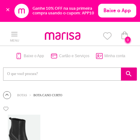
Ganhe 10% OFF na sua primeira 
Baixe o App
compra usando o cupom: APP10
Skip
Skip
to
to
content
navigation
0
MENU
Baixe o App
Cartão e Serviços
Minha conta
BOTAS
BOTA CANO CURTO