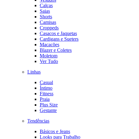
Calças
Saias
Shorts
Camisas
Croppeds
Casacos e Jaquetas
Cardigans e Sueters
Macacões
Blazer e Coletes
Moletom
Ver Tudo
Linhas
Casual
Íntimo
Fitness
Praia
Plus Size
Gestante
Tendências
Básicos e Jeans
Looks para Trabalho