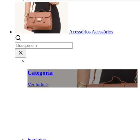
Acessórios
Acessórios
Categoria
Ver tudo >
Feminino