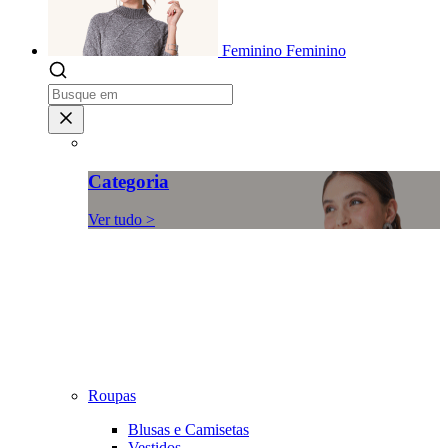
Feminino
Feminino
Categoria
Ver tudo >
Roupas
Blusas e Camisetas
Vestidos