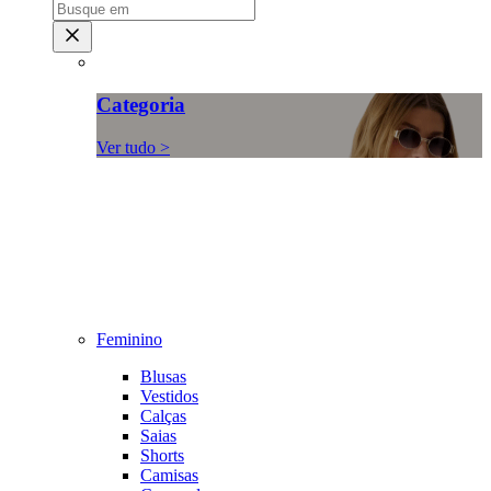
Categoria
Ver tudo >
Feminino
Blusas
Vestidos
Calças
Saias
Shorts
Camisas