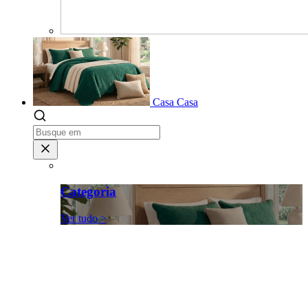
Casa
Casa
Categoria
Ver tudo >