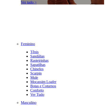
Ver tudo >
Feminino
Tênis
Sandálias
Rasteirinhas
Sapatilhas
Chinelos
Scarpin
Mule
Mocassim Loafer
Botas e Coturnos
Conforto
Ver Tudo
Masculino