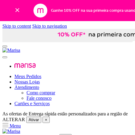
Ganhe 10% OFF na sua primeira compra usan
Skip to content
Skip to navigation
Meus Pedidos
Nossas Lojas
Atendimento
Como comprar
Fale conosco
Cartões e Serviços
As ofertas de
Entrega rápida
estão personalizados para a região de
ALTERAR
Ativar
×
Menu