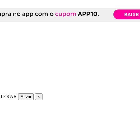
LTERAR
Ativar
×