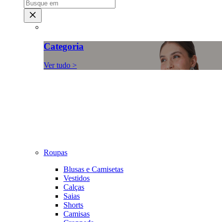
Categoria
Ver tudo >
Roupas
Blusas e Camisetas
Vestidos
Calças
Saias
Shorts
Camisas