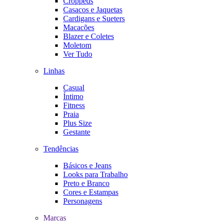
Croppeds
Casacos e Jaquetas
Cardigans e Sueters
Macacões
Blazer e Coletes
Moletom
Ver Tudo
Linhas
Casual
Íntimo
Fitness
Praia
Plus Size
Gestante
Tendências
Básicos e Jeans
Looks para Trabalho
Preto e Branco
Cores e Estampas
Personagens
Marcas