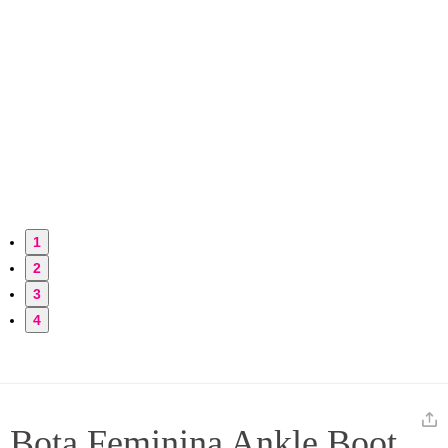
1
2
3
4
Bota Feminina Ankle Boot