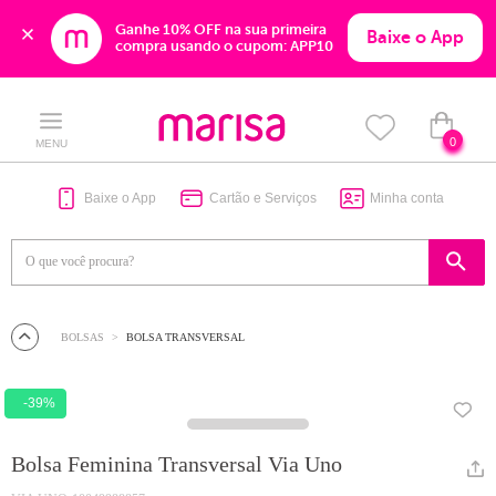
Ganhe 10% OFF na sua primeira 
Baixe o App
compra usando o cupom: APP10
Skip
Skip
to
to
content
navigation
0
MENU
Baixe o App
Cartão e Serviços
Minha conta
BOLSAS
BOLSA TRANSVERSAL
-39%
Bolsa Feminina Transversal Via Uno