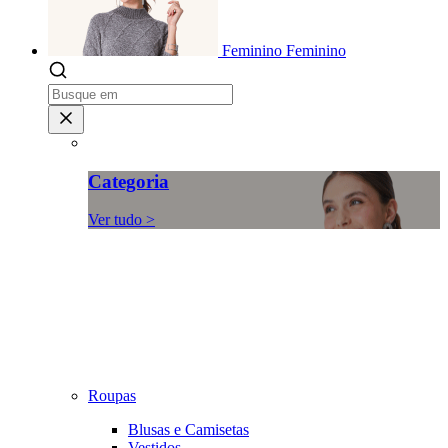
Feminino
Feminino
Categoria
Ver tudo >
Roupas
Blusas e Camisetas
Vestidos