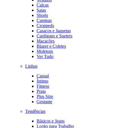
Calças
Saias
Shorts
Camisas
Croppeds
Casacos e Jaquetas
Cardigans e Sueters
Macacões
Blazer e Coletes
Moletom
Ver Tudo
Linhas
Casual
Íntimo
Fitness
Praia
Plus Size
Gestante
Tendências
Básicos e Jeans
Looks para Trabalho