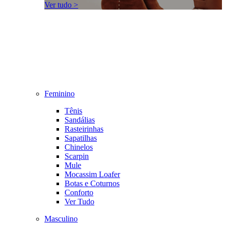
Ver tudo >
Feminino
Tênis
Sandálias
Rasteirinhas
Sapatilhas
Chinelos
Scarpin
Mule
Mocassim Loafer
Botas e Coturnos
Conforto
Ver Tudo
Masculino