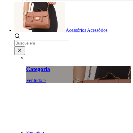
Acessórios
Acessórios
Categoria
Ver tudo >
Feminino