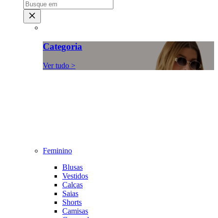
Categoria
Ver tudo >
Feminino
Blusas
Vestidos
Calças
Saias
Shorts
Camisas