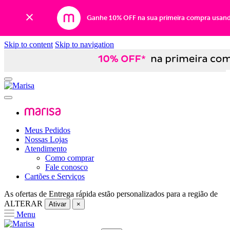
Ganhe 10% OFF na sua primeira compra usan
Skip to content
Skip to navigation
Meus Pedidos
Nossas Lojas
Atendimento
Como comprar
Fale conosco
Cartões e Serviços
As ofertas de
Entrega rápida
estão personalizados para a região de
ALTERAR
Ativar
×
Menu