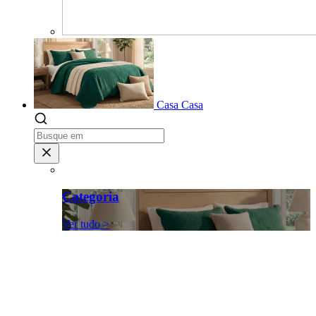
Casa
Casa
Categoria
Ver tudo >