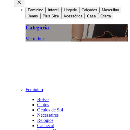
Feminino
Infantil
Lingerie
Calçados
Masculino
Jeans
Plus Size
Acessórios
Casa
Oferta
Categoria
Ver tudo >
Feminino
Bolsas
Cintos
Óculos de Sol
Necessaires
Relógios
Cachecol