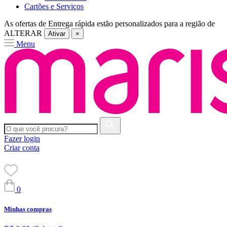
Cartões e Serviços
As ofertas de
Entrega rápida
estão personalizados para a região de
ALTERAR
Ativar
×
Menu
Fazer login
Criar conta
0
Minhas compras