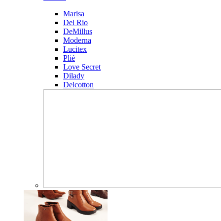
Marisa
Del Rio
DeMillus
Moderna
Lucitex
Plié
Love Secret
Dilady
Delcotton