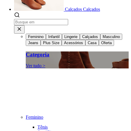
Calçados
Calçados
Feminino
Infantil
Lingerie
Calçados
Masculino
Jeans
Plus Size
Acessórios
Casa
Oferta
Categoria
Ver tudo >
Feminino
Tênis