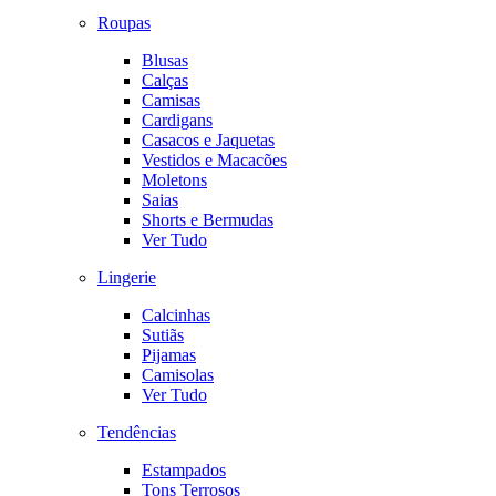
Roupas
Blusas
Calças
Camisas
Cardigans
Casacos e Jaquetas
Vestidos e Macacões
Moletons
Saias
Shorts e Bermudas
Ver Tudo
Lingerie
Calcinhas
Sutiãs
Pijamas
Camisolas
Ver Tudo
Tendências
Estampados
Tons Terrosos