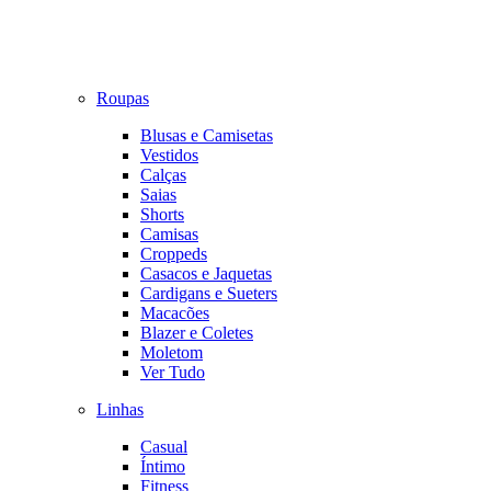
Roupas
Blusas e Camisetas
Vestidos
Calças
Saias
Shorts
Camisas
Croppeds
Casacos e Jaquetas
Cardigans e Sueters
Macacões
Blazer e Coletes
Moletom
Ver Tudo
Linhas
Casual
Íntimo
Fitness