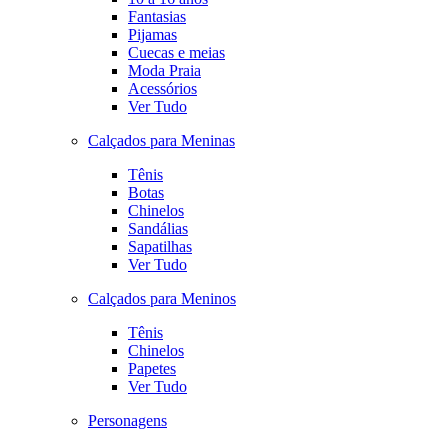
Fantasias
Pijamas
Cuecas e meias
Moda Praia
Acessórios
Ver Tudo
Calçados para Meninas
Tênis
Botas
Chinelos
Sandálias
Sapatilhas
Ver Tudo
Calçados para Meninos
Tênis
Chinelos
Papetes
Ver Tudo
Personagens