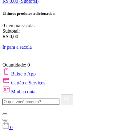
R$ 0,00
(Subtotal)
Últimos produtos adicionados:
0 item
na sacola:
Subtotal:
R$ 0,00
Ir para a sacola
Quantidade: 0
Baixe o App
Cartão e Serviços
Minha conta
0