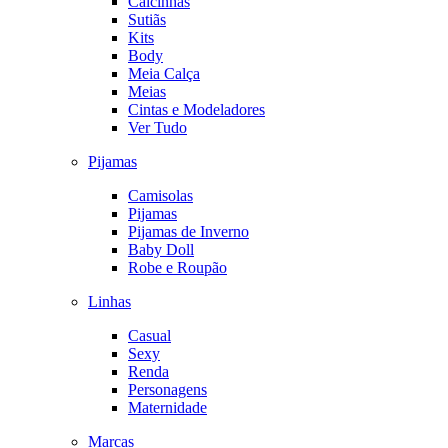
Calcinhas
Sutiãs
Kits
Body
Meia Calça
Meias
Cintas e Modeladores
Ver Tudo
Pijamas
Camisolas
Pijamas
Pijamas de Inverno
Baby Doll
Robe e Roupão
Linhas
Casual
Sexy
Renda
Personagens
Maternidade
Marcas