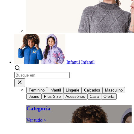
Infantil
Infantil
Feminino
Infantil
Lingerie
Calçados
Masculino
Jeans
Plus Size
Acessórios
Casa
Oferta
Categoria
Ver tudo >