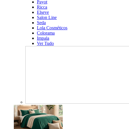
Payot
Ricca
Elseve
Salon Line
Seda
Lola Cosméticos
Colorama
Impala
Ver Tudo