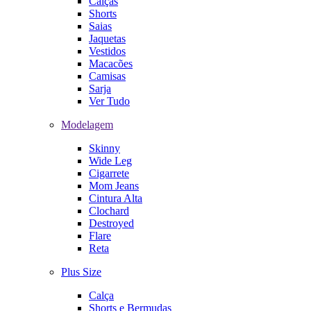
Calças
Shorts
Saias
Jaquetas
Vestidos
Macacões
Camisas
Sarja
Ver Tudo
Modelagem
Skinny
Wide Leg
Cigarrete
Mom Jeans
Cintura Alta
Clochard
Destroyed
Flare
Reta
Plus Size
Calça
Shorts e Bermudas