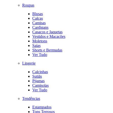
Roupas
Blusas
Calças
Camisas
Cardigans
Casacos e Jaquetas
Vestidos e Macacões
Moletons
Saias
Shorts e Bermudas
Ver Tudo
Lingerie
Calcinhas
Sutiãs
Pijamas
Camisolas
Ver Tudo
Tendências
Estampados
Tons Terrosos