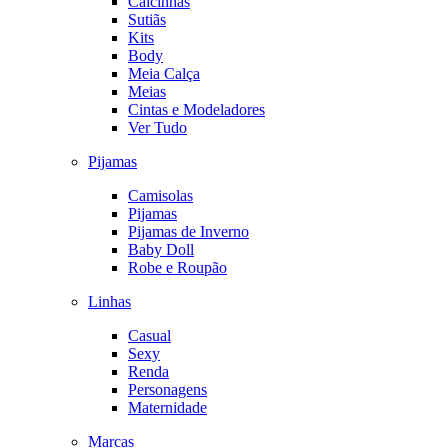
Calcinhas
Sutiãs
Kits
Body
Meia Calça
Meias
Cintas e Modeladores
Ver Tudo
Pijamas
Camisolas
Pijamas
Pijamas de Inverno
Baby Doll
Robe e Roupão
Linhas
Casual
Sexy
Renda
Personagens
Maternidade
Marcas