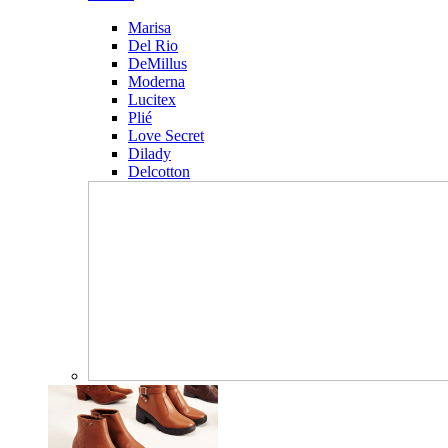
Marisa
Del Rio
DeMillus
Moderna
Lucitex
Plié
Love Secret
Dilady
Delcotton