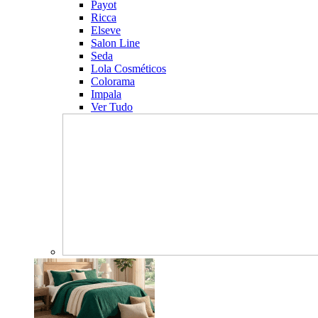
Payot
Ricca
Elseve
Salon Line
Seda
Lola Cosméticos
Colorama
Impala
Ver Tudo