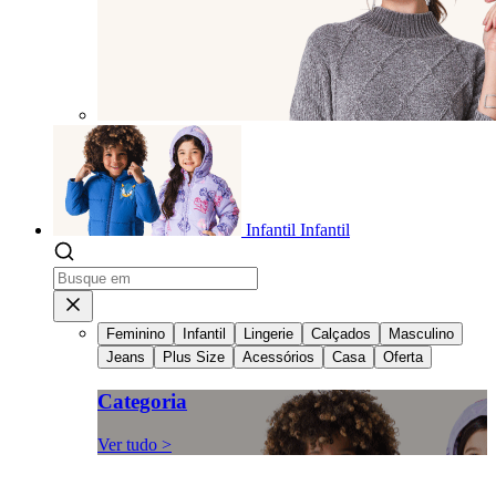
Infantil
Infantil
Feminino
Infantil
Lingerie
Calçados
Masculino
Jeans
Plus Size
Acessórios
Casa
Oferta
Categoria
Ver tudo >