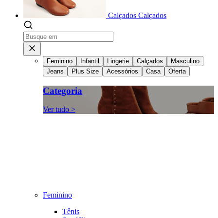
Calçados
Calçados
Feminino
Infantil
Lingerie
Calçados
Masculino
Jeans
Plus Size
Acessórios
Casa
Oferta
Categoria
Ver tudo >
Feminino
Tênis