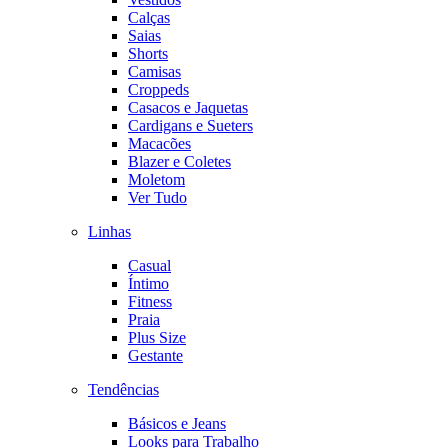
Calças
Saias
Shorts
Camisas
Croppeds
Casacos e Jaquetas
Cardigans e Sueters
Macacões
Blazer e Coletes
Moletom
Ver Tudo
Linhas
Casual
Íntimo
Fitness
Praia
Plus Size
Gestante
Tendências
Básicos e Jeans
Looks para Trabalho