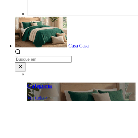
Casa
Casa
Categoria
Ver tudo >