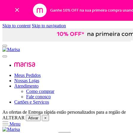
Ganhe 10% OFF na sua primeira compra usan
Skip to content
Skip to navigation
Meus Pedidos
Nossas Lojas
Atendimento
Como comprar
Fale conosco
Cartões e Serviços
As ofertas de
Entrega rápida
estão personalizados para a região de
ALTERAR
Ativar
×
Menu