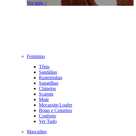
Ver tudo >
Feminino
Tênis
Sandálias
Rasteirinhas
Sapatilhas
Chinelos
Scarpin
Mule
Mocassim Loafer
Botas e Coturnos
Conforto
Ver Tudo
Masculino