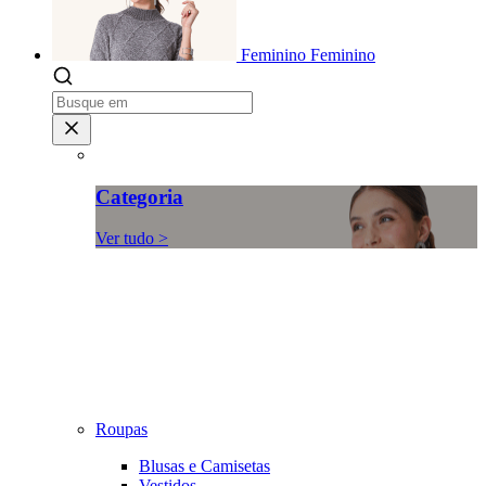
Feminino
Feminino
Categoria
Ver tudo >
Roupas
Blusas e Camisetas
Vestidos