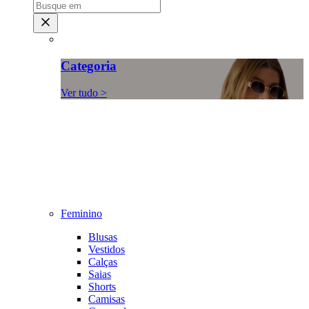
Categoria
Ver tudo >
Feminino
Blusas
Vestidos
Calças
Saias
Shorts
Camisas