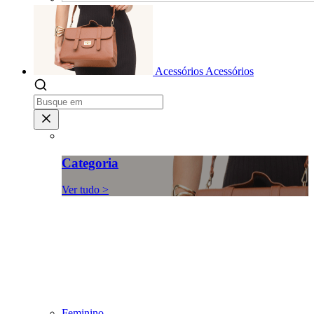
Acessórios
Acessórios
Categoria
Ver tudo >
Feminino