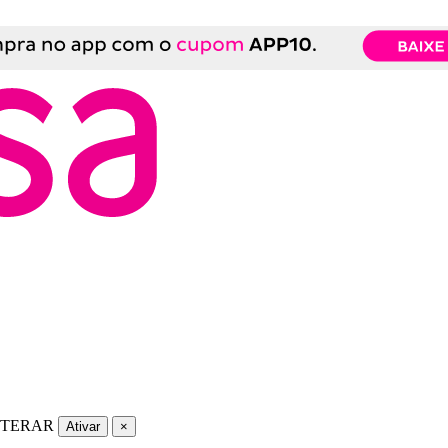
LTERAR
Ativar
×