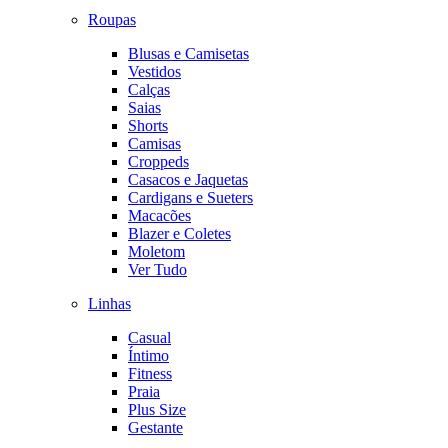
Roupas
Blusas e Camisetas
Vestidos
Calças
Saias
Shorts
Camisas
Croppeds
Casacos e Jaquetas
Cardigans e Sueters
Macacões
Blazer e Coletes
Moletom
Ver Tudo
Linhas
Casual
Íntimo
Fitness
Praia
Plus Size
Gestante