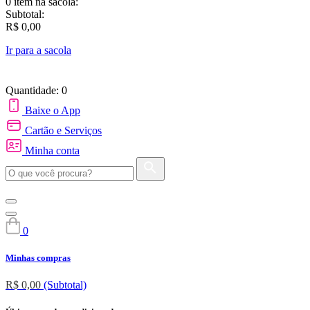
0 item
na sacola:
Subtotal:
R$ 0,00
Ir para a sacola
Quantidade: 0
Baixe o App
Cartão e Serviços
Minha conta
0
Minhas compras
R$ 0,00
(Subtotal)