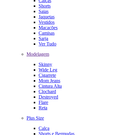
Calças
Shorts
Saias
Jaquetas
Vestidos
Macacões
Camisas
Sarja
Ver Tudo
Modelagem
Skinny
Wide Leg
Cigarrete
Mom Jeans
Cintura Alta
Clochard
Destroyed
Flare
Reta
Plus Size
Calça
Shorts e Bermudas