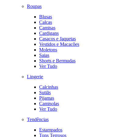
Roupas
Blusas
Calças
Camisas
Cardigans
Casacos e Jaquetas
Vestidos e Macacões
Moletons
Saias
Shorts e Bermudas
Ver Tudo
Lingerie
Calcinhas
Sutiãs
Pijamas
Camisolas
Ver Tudo
Tendências
Estampados
Tons Terrosos