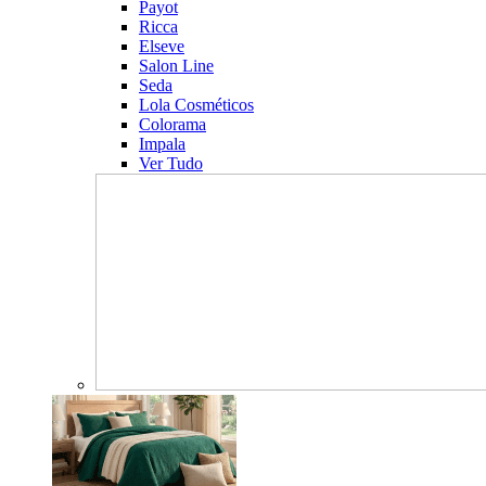
Payot
Ricca
Elseve
Salon Line
Seda
Lola Cosméticos
Colorama
Impala
Ver Tudo