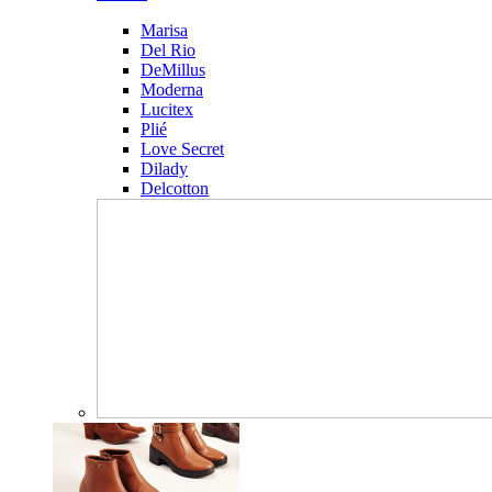
Marisa
Del Rio
DeMillus
Moderna
Lucitex
Plié
Love Secret
Dilady
Delcotton