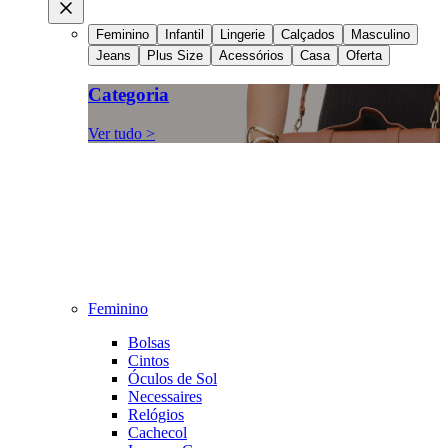
Feminino
Infantil
Lingerie
Calçados
Masculino
Jeans
Plus Size
Acessórios
Casa
Oferta
Categoria
Ver tudo >
Feminino
Bolsas
Cintos
Óculos de Sol
Necessaires
Relógios
Cachecol