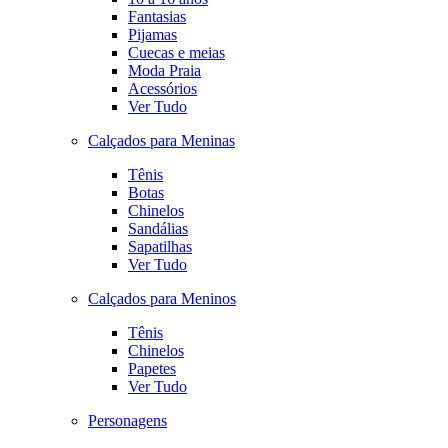
Fantasias
Pijamas
Cuecas e meias
Moda Praia
Acessórios
Ver Tudo
Calçados para Meninas
Tênis
Botas
Chinelos
Sandálias
Sapatilhas
Ver Tudo
Calçados para Meninos
Tênis
Chinelos
Papetes
Ver Tudo
Personagens