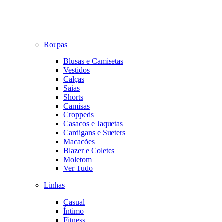
Roupas
Blusas e Camisetas
Vestidos
Calças
Saias
Shorts
Camisas
Croppeds
Casacos e Jaquetas
Cardigans e Sueters
Macacões
Blazer e Coletes
Moletom
Ver Tudo
Linhas
Casual
Íntimo
Fitness