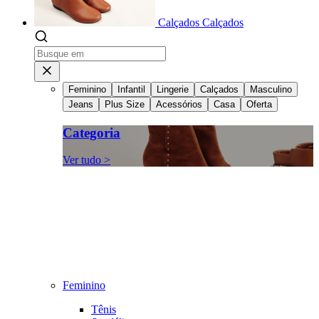
Calçados
Calçados
Feminino
Infantil
Lingerie
Calçados
Masculino
Jeans
Plus Size
Acessórios
Casa
Oferta
Categoria
Ver tudo >
Feminino
Tênis