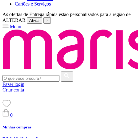
Cartões e Serviços
As ofertas de
Entrega rápida
estão personalizados para a região de
ALTERAR
Ativar
×
Menu
Fazer login
Criar conta
0
Minhas compras