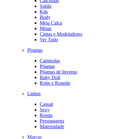
Calcinhas
Sutiãs
Kits
Body
Meia Calça
Meias
Cintas e Modeladores
Ver Tudo
Pijamas
Camisolas
Pijamas
Pijamas de Inverno
Baby Doll
Robe e Roupão
Linhas
Casual
Sexy
Renda
Personagens
Maternidade
Marcas