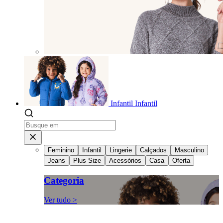
Infantil
Infantil
Feminino
Infantil
Lingerie
Calçados
Masculino
Jeans
Plus Size
Acessórios
Casa
Oferta
Categoria
Ver tudo >