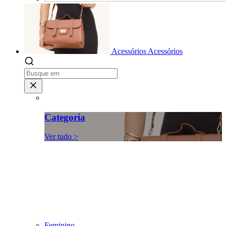
Acessórios
Acessórios
Categoria
Ver tudo >
Feminino