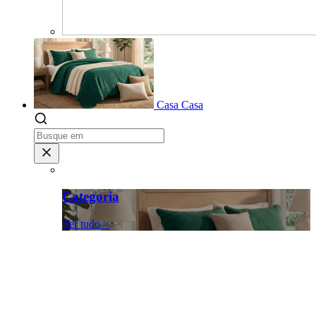
Casa
Casa
Categoria
Ver tudo >