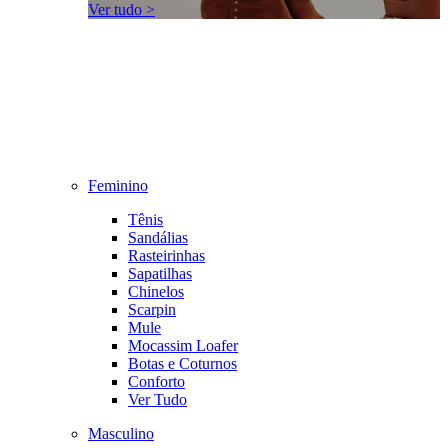
Ver tudo >
Feminino
Tênis
Sandálias
Rasteirinhas
Sapatilhas
Chinelos
Scarpin
Mule
Mocassim Loafer
Botas e Coturnos
Conforto
Ver Tudo
Masculino