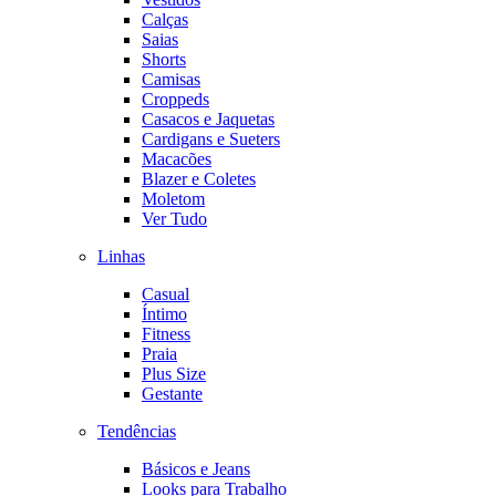
Calças
Saias
Shorts
Camisas
Croppeds
Casacos e Jaquetas
Cardigans e Sueters
Macacões
Blazer e Coletes
Moletom
Ver Tudo
Linhas
Casual
Íntimo
Fitness
Praia
Plus Size
Gestante
Tendências
Básicos e Jeans
Looks para Trabalho