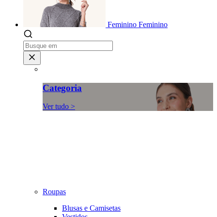
Feminino
Feminino
Categoria
Ver tudo >
Roupas
Blusas e Camisetas
Vestidos