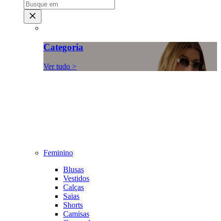
Categoria
Ver tudo >
Feminino
Blusas
Vestidos
Calças
Saias
Shorts
Camisas