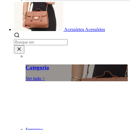
Acessórios
Acessórios
Categoria
Ver tudo >
Feminino