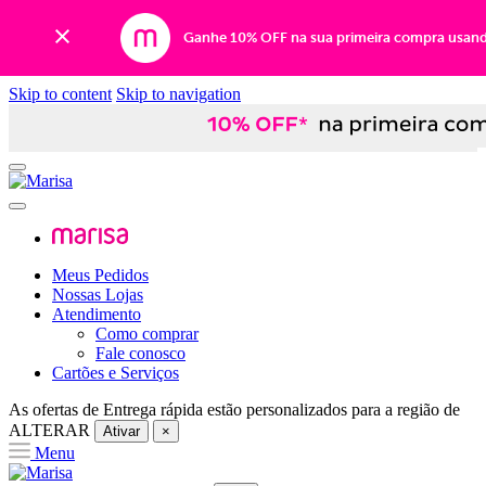
Ganhe 10% OFF na sua primeira compra usan
Skip to content
Skip to navigation
Meus Pedidos
Nossas Lojas
Atendimento
Como comprar
Fale conosco
Cartões e Serviços
As ofertas de
Entrega rápida
estão personalizados para a região de
ALTERAR
Ativar
×
Menu