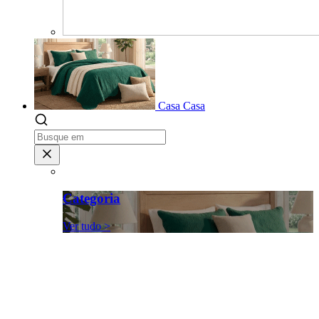
Casa
Casa
Categoria
Ver tudo >