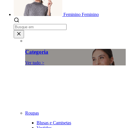
Feminino
Feminino
Categoria
Ver tudo >
Roupas
Blusas e Camisetas
Vestidos