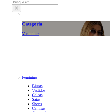
Categoria
Ver tudo >
Feminino
Blusas
Vestidos
Calças
Saias
Shorts
Camisas