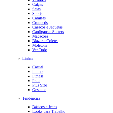
Calças
Saias
Shorts
Camisas
Croppeds
Casacos e Jaquetas
Cardigans e Sueters
Macacões
Blazer e Coletes
Moletom
Ver Tudo
Linhas
Casual
Íntimo
Fitness
Praia
Plus Size
Gestante
Tendências
Básicos e Jeans
Looks para Trabalho