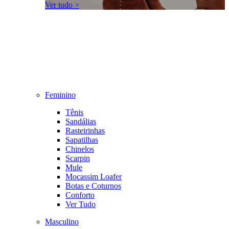
Ver tudo >
Feminino
Tênis
Sandálias
Rasteirinhas
Sapatilhas
Chinelos
Scarpin
Mule
Mocassim Loafer
Botas e Coturnos
Conforto
Ver Tudo
Masculino