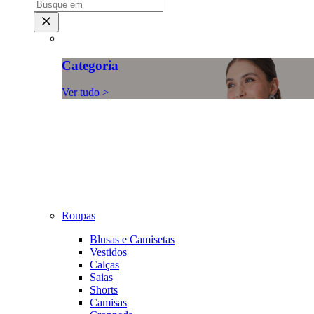
Categoria
Ver tudo >
Roupas
Blusas e Camisetas
Vestidos
Calças
Saias
Shorts
Camisas