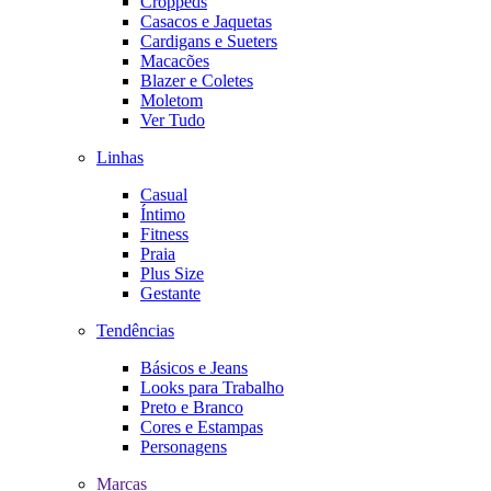
Croppeds
Casacos e Jaquetas
Cardigans e Sueters
Macacões
Blazer e Coletes
Moletom
Ver Tudo
Linhas
Casual
Íntimo
Fitness
Praia
Plus Size
Gestante
Tendências
Básicos e Jeans
Looks para Trabalho
Preto e Branco
Cores e Estampas
Personagens
Marcas