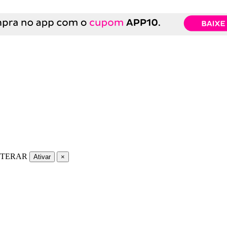
LTERAR
Ativar
×