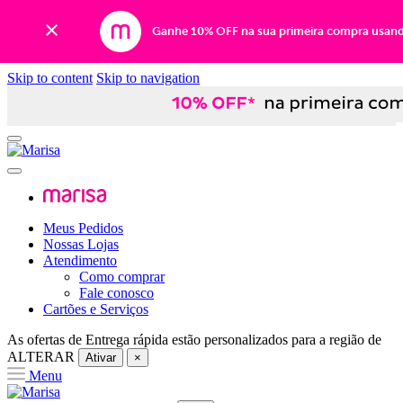
Ganhe 10% OFF na sua primeira compra usan
Skip to content
Skip to navigation
Meus Pedidos
Nossas Lojas
Atendimento
Como comprar
Fale conosco
Cartões e Serviços
As ofertas de
Entrega rápida
estão personalizados para a região de
ALTERAR
Ativar
×
Menu