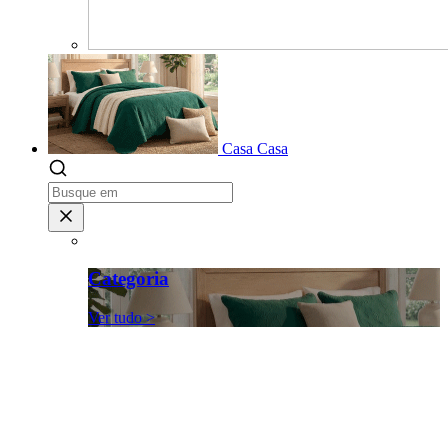
Casa
Casa
Categoria
Ver tudo >