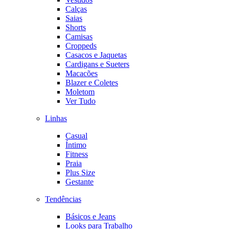
Calças
Saias
Shorts
Camisas
Croppeds
Casacos e Jaquetas
Cardigans e Sueters
Macacões
Blazer e Coletes
Moletom
Ver Tudo
Linhas
Casual
Íntimo
Fitness
Praia
Plus Size
Gestante
Tendências
Básicos e Jeans
Looks para Trabalho