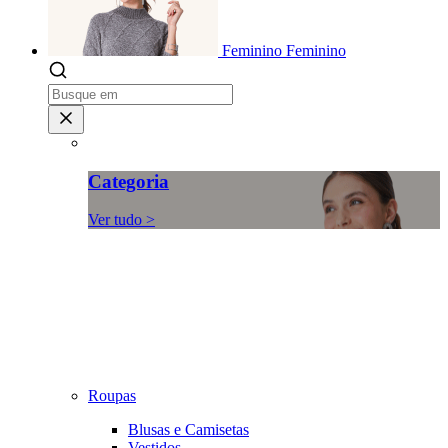
Feminino
Feminino
Categoria
Ver tudo >
Roupas
Blusas e Camisetas
Vestidos