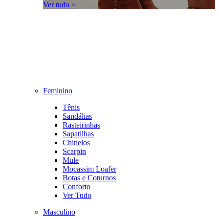
Ver tudo >
Feminino
Tênis
Sandálias
Rasteirinhas
Sapatilhas
Chinelos
Scarpin
Mule
Mocassim Loafer
Botas e Coturnos
Conforto
Ver Tudo
Masculino