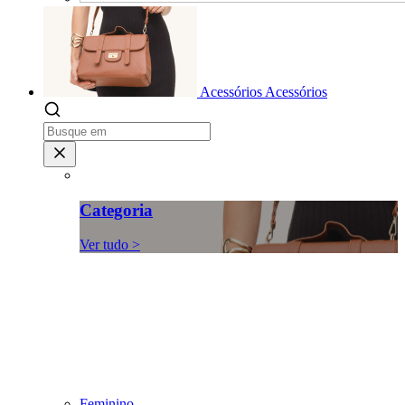
Acessórios
Acessórios
Categoria
Ver tudo >
Feminino