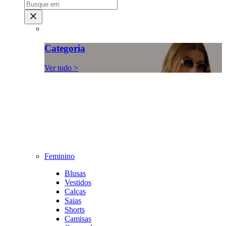
Categoria
Ver tudo >
Feminino
Blusas
Vestidos
Calças
Saias
Shorts
Camisas