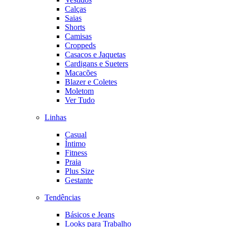
Calças
Saias
Shorts
Camisas
Croppeds
Casacos e Jaquetas
Cardigans e Sueters
Macacões
Blazer e Coletes
Moletom
Ver Tudo
Linhas
Casual
Íntimo
Fitness
Praia
Plus Size
Gestante
Tendências
Básicos e Jeans
Looks para Trabalho