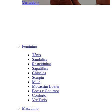
Ver tudo >
Feminino
Tênis
Sandálias
Rasteirinhas
Sapatilhas
Chinelos
Scarpin
Mule
Mocassim Loafer
Botas e Coturnos
Conforto
Ver Tudo
Masculino