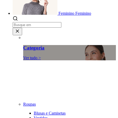
Feminino
Feminino
Categoria
Ver tudo >
Roupas
Blusas e Camisetas
Vestidos