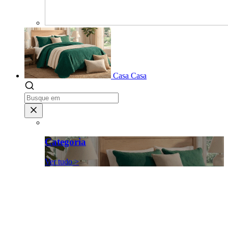
Casa
Casa
Categoria
Ver tudo >