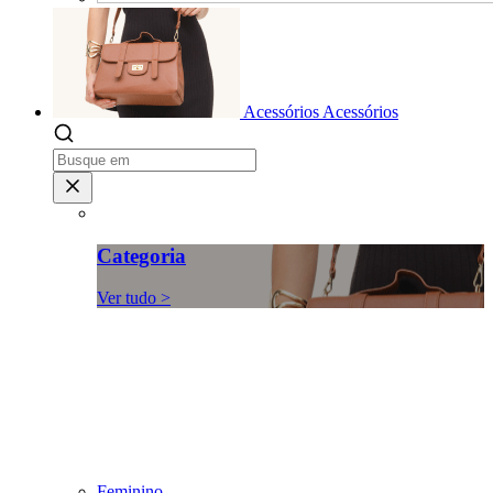
Acessórios
Acessórios
Categoria
Ver tudo >
Feminino