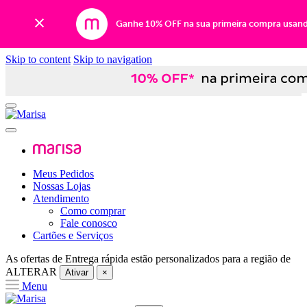
Ganhe 10% OFF na sua primeira compra usan
Skip to content
Skip to navigation
Meus Pedidos
Nossas Lojas
Atendimento
Como comprar
Fale conosco
Cartões e Serviços
As ofertas de
Entrega rápida
estão personalizados para a região de
ALTERAR
Ativar
×
Menu