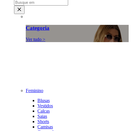
Categoria
Ver tudo >
Feminino
Blusas
Vestidos
Calças
Saias
Shorts
Camisas