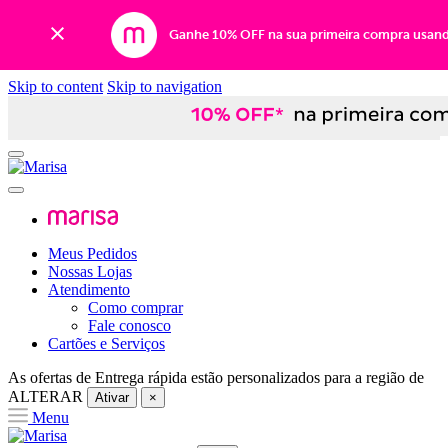
Ganhe 10% OFF na sua primeira compra usan
Skip to content
Skip to navigation
Meus Pedidos
Nossas Lojas
Atendimento
Como comprar
Fale conosco
Cartões e Serviços
As ofertas de
Entrega rápida
estão personalizados para a região de
ALTERAR
Ativar
×
Menu