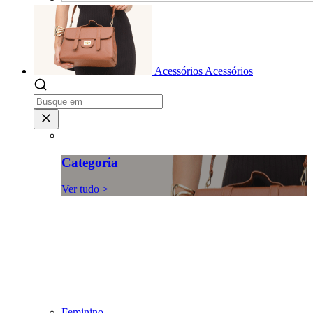
Acessórios
Acessórios
Categoria
Ver tudo >
Feminino