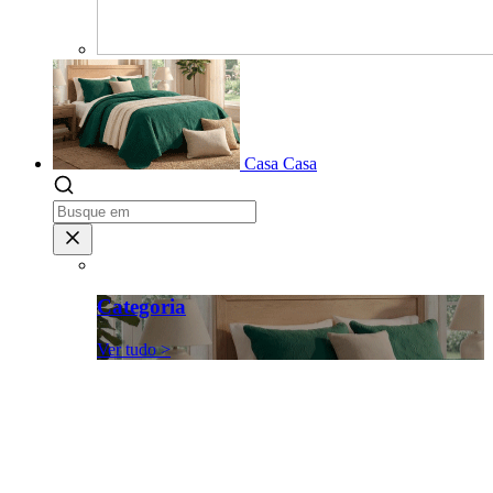
Casa
Casa
Categoria
Ver tudo >