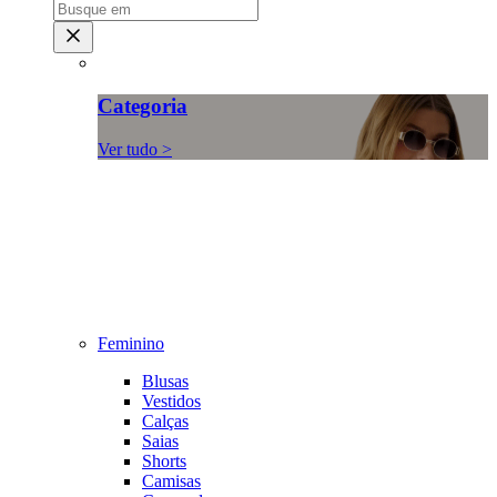
Categoria
Ver tudo >
Feminino
Blusas
Vestidos
Calças
Saias
Shorts
Camisas