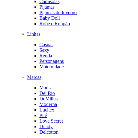
Camisolas
Pijamas
Pijamas de Inverno
Baby Doll
Robe e Roupão
Linhas
Casual
Sexy
Renda
Personagens
Maternidade
Marcas
Marisa
Del Rio
DeMillus
Moderna
Lucitex
Plié
Love Secret
Dilady
Delcotton