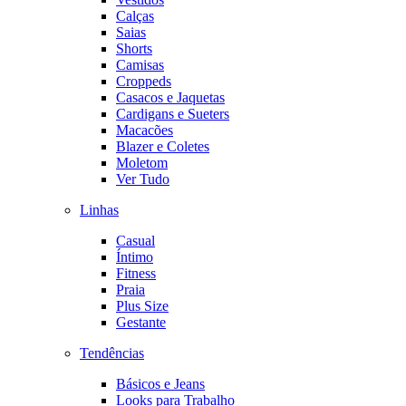
Calças
Saias
Shorts
Camisas
Croppeds
Casacos e Jaquetas
Cardigans e Sueters
Macacões
Blazer e Coletes
Moletom
Ver Tudo
Linhas
Casual
Íntimo
Fitness
Praia
Plus Size
Gestante
Tendências
Básicos e Jeans
Looks para Trabalho