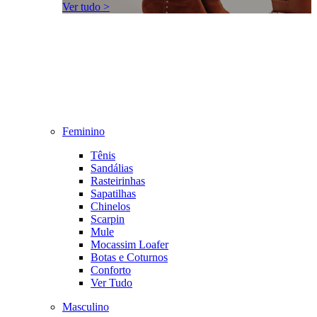
Ver tudo >
Feminino
Tênis
Sandálias
Rasteirinhas
Sapatilhas
Chinelos
Scarpin
Mule
Mocassim Loafer
Botas e Coturnos
Conforto
Ver Tudo
Masculino