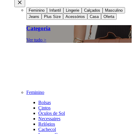
Feminino
Infantil
Lingerie
Calçados
Masculino
Jeans
Plus Size
Acessórios
Casa
Oferta
Categoria
Ver tudo >
Feminino
Bolsas
Cintos
Óculos de Sol
Necessaires
Relógios
Cachecol