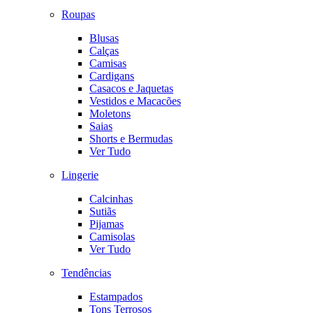
Roupas
Blusas
Calças
Camisas
Cardigans
Casacos e Jaquetas
Vestidos e Macacões
Moletons
Saias
Shorts e Bermudas
Ver Tudo
Lingerie
Calcinhas
Sutiãs
Pijamas
Camisolas
Ver Tudo
Tendências
Estampados
Tons Terrosos