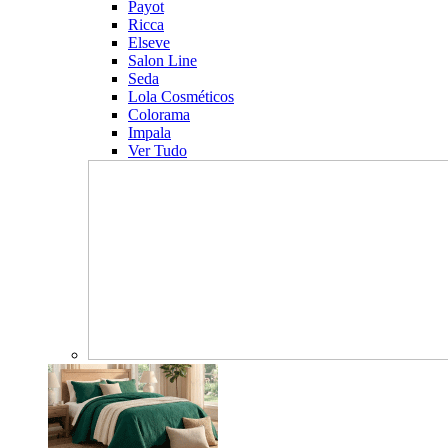
Payot
Ricca
Elseve
Salon Line
Seda
Lola Cosméticos
Colorama
Impala
Ver Tudo