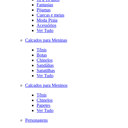
Fantasias
Pijamas
Cuecas e meias
Moda Praia
Acessórios
Ver Tudo
Calçados para Meninas
Tênis
Botas
Chinelos
Sandálias
Sapatilhas
Ver Tudo
Calçados para Meninos
Tênis
Chinelos
Papetes
Ver Tudo
Personagens