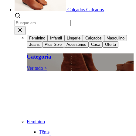
Calçados
Calçados
Feminino
Infantil
Lingerie
Calçados
Masculino
Jeans
Plus Size
Acessórios
Casa
Oferta
Categoria
Ver tudo >
Feminino
Tênis