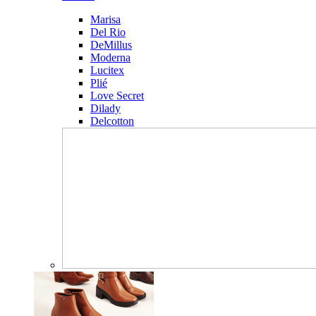
Marisa
Del Rio
DeMillus
Moderna
Lucitex
Plié
Love Secret
Dilady
Delcotton