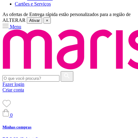
Cartões e Serviços
As ofertas de
Entrega rápida
estão personalizados para a região de
ALTERAR
Ativar
×
Menu
Fazer login
Criar conta
0
Minhas compras