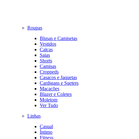
Roupas
Blusas e Camisetas
Vestidos
Calças
Saias
Shorts
Camisas
Croppeds
Casacos e Jaquetas
Cardigans e Sueters
Macacões
Blazer e Coletes
Moletom
Ver Tudo
Linhas
Casual
Íntimo
Fitness