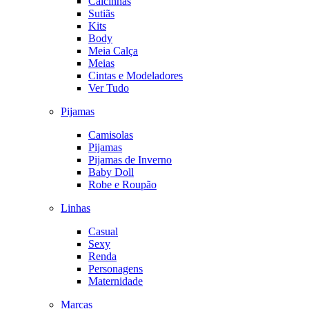
Calcinhas
Sutiãs
Kits
Body
Meia Calça
Meias
Cintas e Modeladores
Ver Tudo
Pijamas
Camisolas
Pijamas
Pijamas de Inverno
Baby Doll
Robe e Roupão
Linhas
Casual
Sexy
Renda
Personagens
Maternidade
Marcas