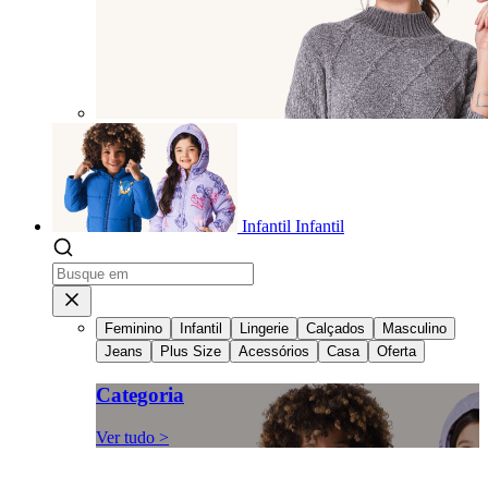
Infantil
Infantil
Feminino
Infantil
Lingerie
Calçados
Masculino
Jeans
Plus Size
Acessórios
Casa
Oferta
Categoria
Ver tudo >