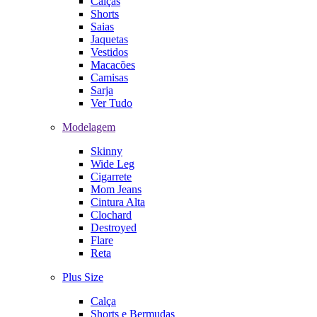
Calças
Shorts
Saias
Jaquetas
Vestidos
Macacões
Camisas
Sarja
Ver Tudo
Modelagem
Skinny
Wide Leg
Cigarrete
Mom Jeans
Cintura Alta
Clochard
Destroyed
Flare
Reta
Plus Size
Calça
Shorts e Bermudas