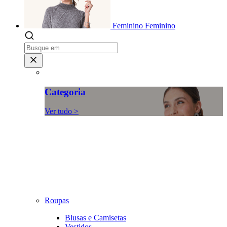
Feminino
Feminino
Categoria
Ver tudo >
Roupas
Blusas e Camisetas
Vestidos