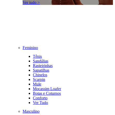
Ver tudo >
Feminino
Tênis
Sandálias
Rasteirinhas
Sapatilhas
Chinelos
Scarpin
Mule
Mocassim Loafer
Botas e Coturnos
Conforto
Ver Tudo
Masculino