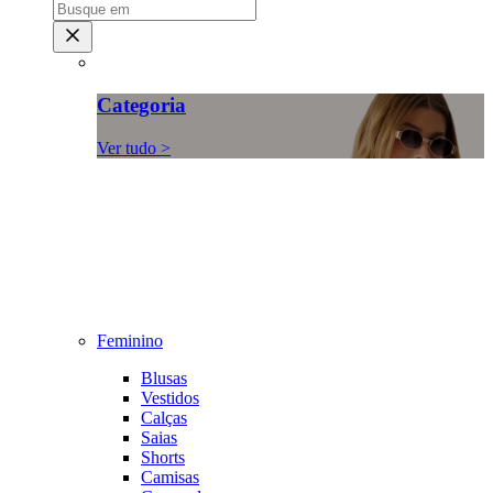
Categoria
Ver tudo >
Feminino
Blusas
Vestidos
Calças
Saias
Shorts
Camisas