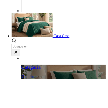
Casa
Casa
Categoria
Ver tudo >