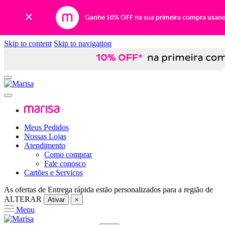
Ganhe 10% OFF na sua primeira compra usan
Skip to content
Skip to navigation
Meus Pedidos
Nossas Lojas
Atendimento
Como comprar
Fale conosco
Cartões e Serviços
As ofertas de
Entrega rápida
estão personalizados para a região de
ALTERAR
Ativar
×
Menu