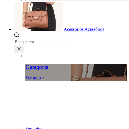
Acessórios
Acessórios
Categoria
Ver tudo >
Feminino