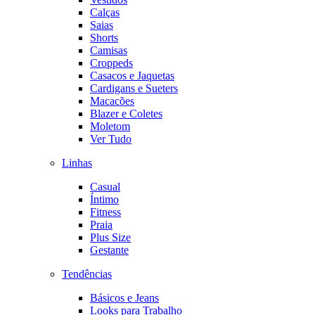
Calças
Saias
Shorts
Camisas
Croppeds
Casacos e Jaquetas
Cardigans e Sueters
Macacões
Blazer e Coletes
Moletom
Ver Tudo
Linhas
Casual
Íntimo
Fitness
Praia
Plus Size
Gestante
Tendências
Básicos e Jeans
Looks para Trabalho