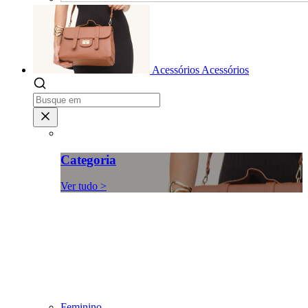
Acessórios
Acessórios
Categoria
Ver tudo >
Feminino