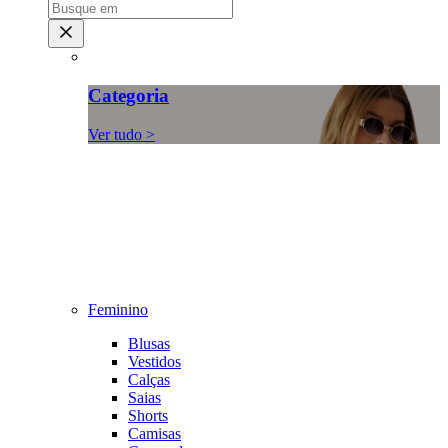
Categoria
Ver tudo >
Feminino
Blusas
Vestidos
Calças
Saias
Shorts
Camisas