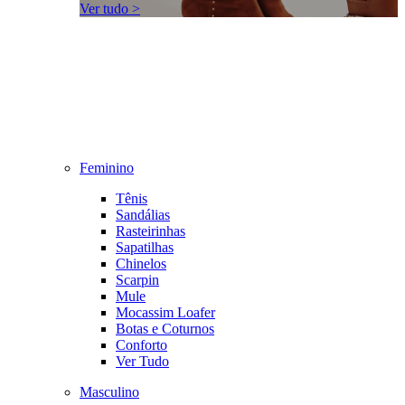
Ver tudo >
Feminino
Tênis
Sandálias
Rasteirinhas
Sapatilhas
Chinelos
Scarpin
Mule
Mocassim Loafer
Botas e Coturnos
Conforto
Ver Tudo
Masculino