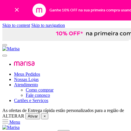
Ganhe 10% OFF na sua primeira compra usan
Skip to content
Skip to navigation
Meus Pedidos
Nossas Lojas
Atendimento
Como comprar
Fale conosco
Cartões e Serviços
As ofertas de
Entrega rápida
estão personalizados para a região de
ALTERAR
Ativar
×
Menu