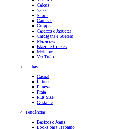
Calças
Saias
Shorts
Camisas
Croppeds
Casacos e Jaquetas
Cardigans e Sueters
Macacões
Blazer e Coletes
Moletom
Ver Tudo
Linhas
Casual
Íntimo
Fitness
Praia
Plus Size
Gestante
Tendências
Básicos e Jeans
Looks para Trabalho