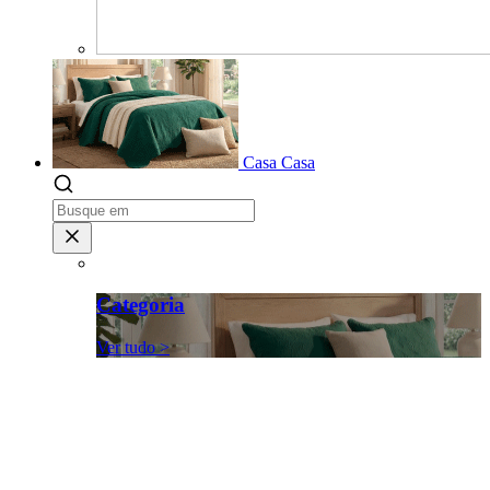
Casa
Casa
Categoria
Ver tudo >