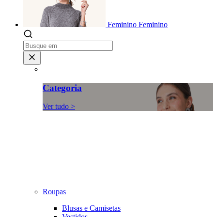
Feminino
Feminino
Categoria
Ver tudo >
Roupas
Blusas e Camisetas
Vestidos