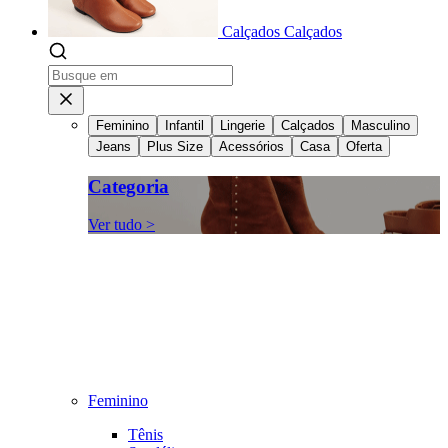
Calçados
Calçados
Feminino
Infantil
Lingerie
Calçados
Masculino
Jeans
Plus Size
Acessórios
Casa
Oferta
Categoria
Ver tudo >
Feminino
Tênis