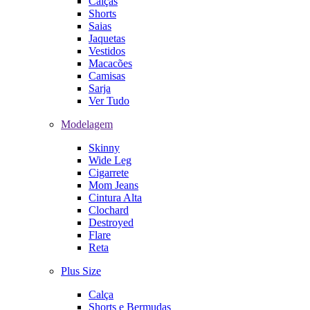
Calças
Shorts
Saias
Jaquetas
Vestidos
Macacões
Camisas
Sarja
Ver Tudo
Modelagem
Skinny
Wide Leg
Cigarrete
Mom Jeans
Cintura Alta
Clochard
Destroyed
Flare
Reta
Plus Size
Calça
Shorts e Bermudas