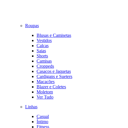
Roupas
Blusas e Camisetas
Vestidos
Calças
Saias
Shorts
Camisas
Croppeds
Casacos e Jaquetas
Cardigans e Sueters
Macacões
Blazer e Coletes
Moletom
Ver Tudo
Linhas
Casual
Íntimo
Fitness