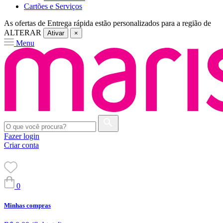
Cartões e Serviços
As ofertas de
Entrega rápida
estão personalizados para a região de
ALTERAR
Ativar
×
Menu
Fazer login
Criar conta
0
Minhas compras