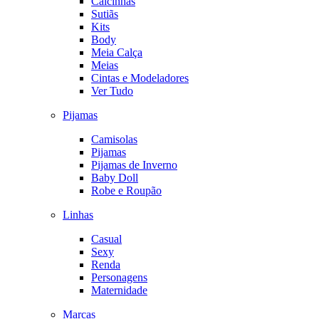
Calcinhas
Sutiãs
Kits
Body
Meia Calça
Meias
Cintas e Modeladores
Ver Tudo
Pijamas
Camisolas
Pijamas
Pijamas de Inverno
Baby Doll
Robe e Roupão
Linhas
Casual
Sexy
Renda
Personagens
Maternidade
Marcas