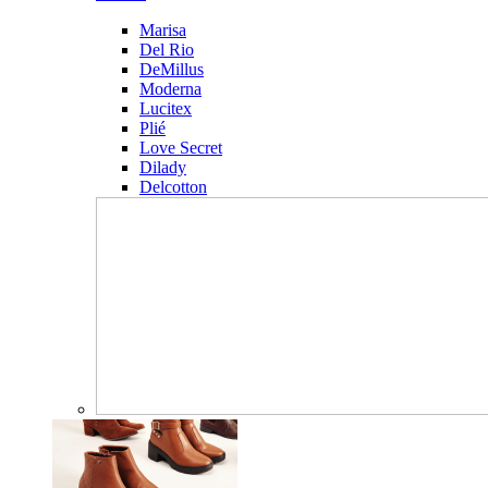
Marisa
Del Rio
DeMillus
Moderna
Lucitex
Plié
Love Secret
Dilady
Delcotton