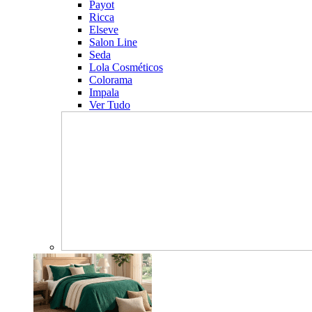
Payot
Ricca
Elseve
Salon Line
Seda
Lola Cosméticos
Colorama
Impala
Ver Tudo