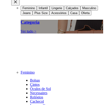
Feminino
Infantil
Lingerie
Calçados
Masculino
Jeans
Plus Size
Acessórios
Casa
Oferta
Categoria
Ver tudo >
Feminino
Bolsas
Cintos
Óculos de Sol
Necessaires
Relógios
Cachecol