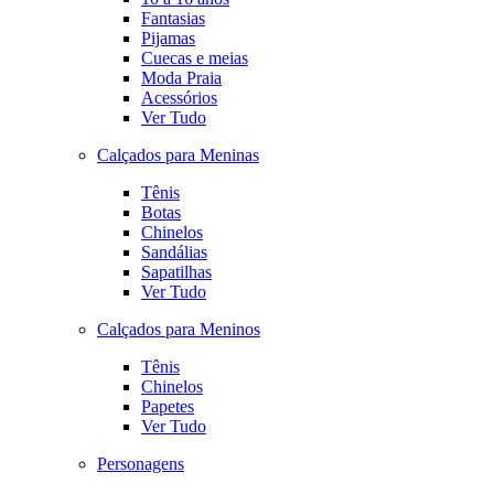
Fantasias
Pijamas
Cuecas e meias
Moda Praia
Acessórios
Ver Tudo
Calçados para Meninas
Tênis
Botas
Chinelos
Sandálias
Sapatilhas
Ver Tudo
Calçados para Meninos
Tênis
Chinelos
Papetes
Ver Tudo
Personagens