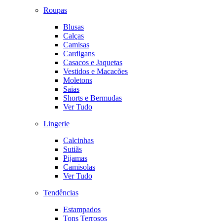
Roupas
Blusas
Calças
Camisas
Cardigans
Casacos e Jaquetas
Vestidos e Macacões
Moletons
Saias
Shorts e Bermudas
Ver Tudo
Lingerie
Calcinhas
Sutiãs
Pijamas
Camisolas
Ver Tudo
Tendências
Estampados
Tons Terrosos