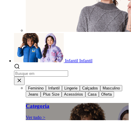
Infantil
Infantil
Feminino
Infantil
Lingerie
Calçados
Masculino
Jeans
Plus Size
Acessórios
Casa
Oferta
Categoria
Ver tudo >