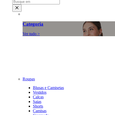
Categoria
Ver tudo >
Roupas
Blusas e Camisetas
Vestidos
Calças
Saias
Shorts
Camisas