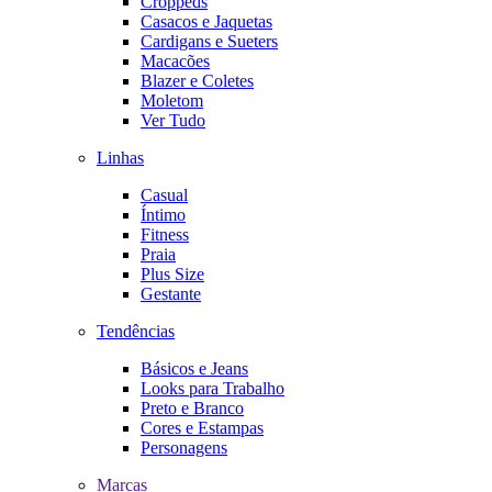
Croppeds
Casacos e Jaquetas
Cardigans e Sueters
Macacões
Blazer e Coletes
Moletom
Ver Tudo
Linhas
Casual
Íntimo
Fitness
Praia
Plus Size
Gestante
Tendências
Básicos e Jeans
Looks para Trabalho
Preto e Branco
Cores e Estampas
Personagens
Marcas