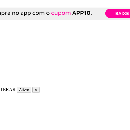
LTERAR
Ativar
×