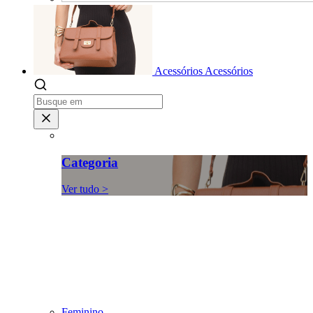
Acessórios
Acessórios
Categoria
Ver tudo >
Feminino