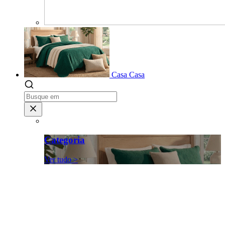
Casa
Casa
Categoria
Ver tudo >