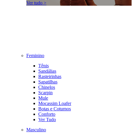
Ver tudo >
Feminino
Tênis
Sandálias
Rasteirinhas
Sapatilhas
Chinelos
Scarpin
Mule
Mocassim Loafer
Botas e Coturnos
Conforto
Ver Tudo
Masculino