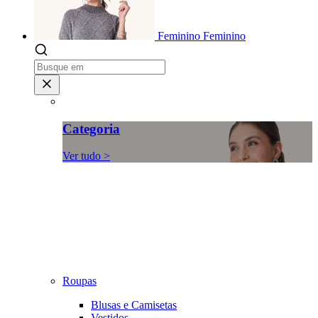
Feminino
Feminino
Categoria
Ver tudo >
Roupas
Blusas e Camisetas
Vestidos