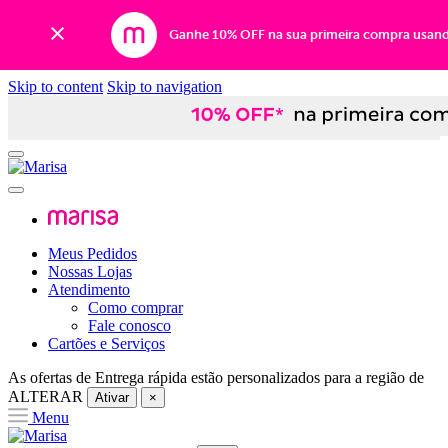
Ganhe 10% OFF na sua primeira compra usan
Skip to content
Skip to navigation
Meus Pedidos
Nossas Lojas
Atendimento
Como comprar
Fale conosco
Cartões e Serviços
As ofertas de
Entrega rápida
estão personalizados para a região de
ALTERAR
Ativar
×
Menu