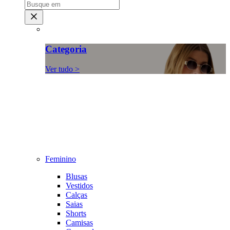
Categoria
Ver tudo >
Feminino
Blusas
Vestidos
Calças
Saias
Shorts
Camisas