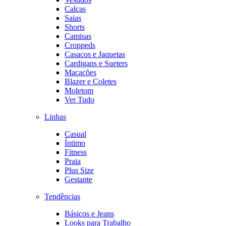
Calças
Saias
Shorts
Camisas
Croppeds
Casacos e Jaquetas
Cardigans e Sueters
Macacões
Blazer e Coletes
Moletom
Ver Tudo
Linhas
Casual
Íntimo
Fitness
Praia
Plus Size
Gestante
Tendências
Básicos e Jeans
Looks para Trabalho