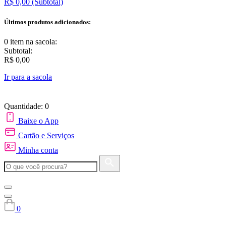
R$ 0,00
(Subtotal)
Últimos produtos adicionados:
0 item
na sacola:
Subtotal:
R$ 0,00
Ir para a sacola
Quantidade: 0
Baixe o App
Cartão e Serviços
Minha conta
0