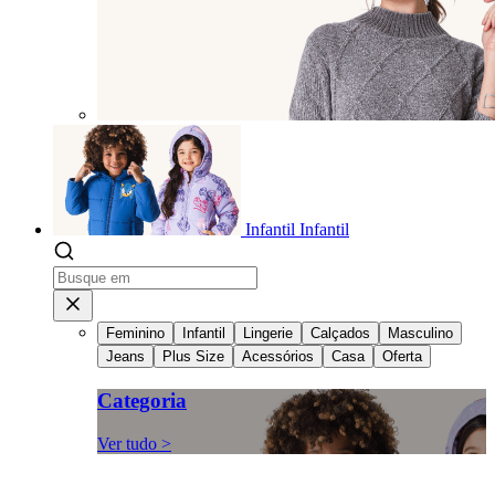
Infantil
Infantil
Feminino
Infantil
Lingerie
Calçados
Masculino
Jeans
Plus Size
Acessórios
Casa
Oferta
Categoria
Ver tudo >