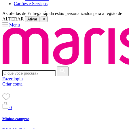
Cartões e Serviços
As ofertas de
Entrega rápida
estão personalizados para a região de
ALTERAR
Ativar
×
Menu
Fazer login
Criar conta
0
Minhas compras