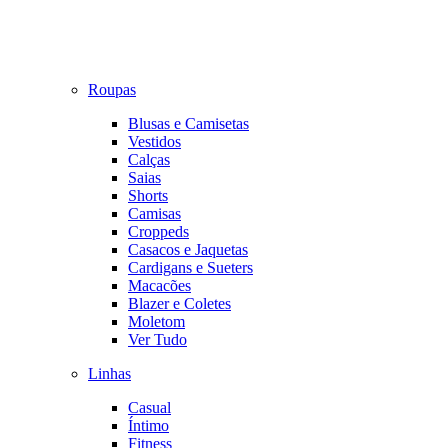
Roupas
Blusas e Camisetas
Vestidos
Calças
Saias
Shorts
Camisas
Croppeds
Casacos e Jaquetas
Cardigans e Sueters
Macacões
Blazer e Coletes
Moletom
Ver Tudo
Linhas
Casual
Íntimo
Fitness