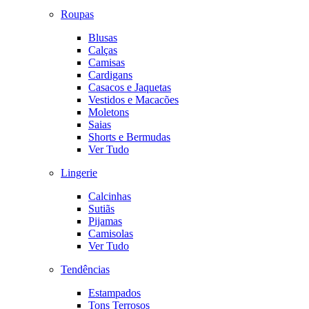
Roupas
Blusas
Calças
Camisas
Cardigans
Casacos e Jaquetas
Vestidos e Macacões
Moletons
Saias
Shorts e Bermudas
Ver Tudo
Lingerie
Calcinhas
Sutiãs
Pijamas
Camisolas
Ver Tudo
Tendências
Estampados
Tons Terrosos