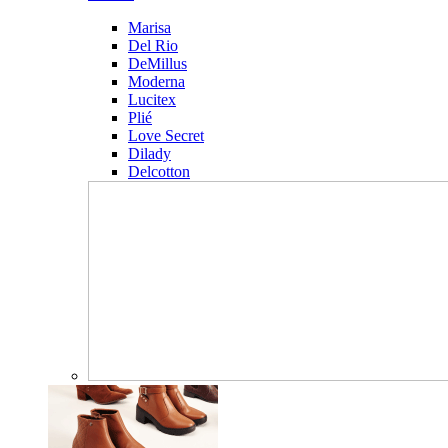
Marisa
Del Rio
DeMillus
Moderna
Lucitex
Plié
Love Secret
Dilady
Delcotton