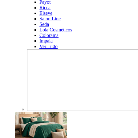
Payot
Ricca
Elseve
Salon Line
Seda
Lola Cosméticos
Colorama
Impala
Ver Tudo