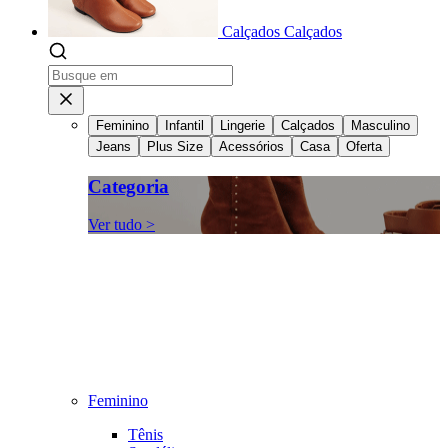
Calçados
Calçados
Feminino
Infantil
Lingerie
Calçados
Masculino
Jeans
Plus Size
Acessórios
Casa
Oferta
Categoria
Ver tudo >
Feminino
Tênis