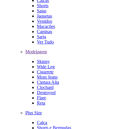
Calças
Shorts
Saias
Jaquetas
Vestidos
Macacões
Camisas
Sarja
Ver Tudo
Modelagem
Skinny
Wide Leg
Cigarrete
Mom Jeans
Cintura Alta
Clochard
Destroyed
Flare
Reta
Plus Size
Calça
Shorts e Bermudas