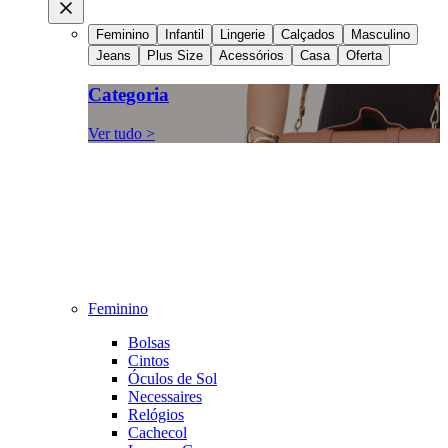
Feminino
Infantil
Lingerie
Calçados
Masculino
Jeans
Plus Size
Acessórios
Casa
Oferta
Categoria
Ver tudo >
Feminino
Bolsas
Cintos
Óculos de Sol
Necessaires
Relógios
Cachecol