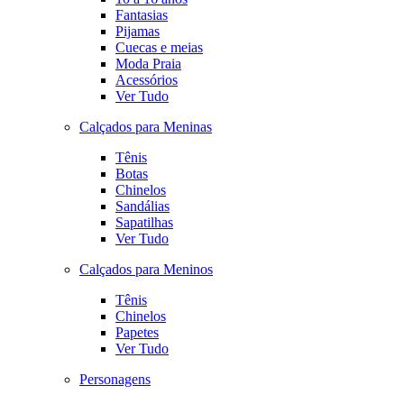
Fantasias
Pijamas
Cuecas e meias
Moda Praia
Acessórios
Ver Tudo
Calçados para Meninas
Tênis
Botas
Chinelos
Sandálias
Sapatilhas
Ver Tudo
Calçados para Meninos
Tênis
Chinelos
Papetes
Ver Tudo
Personagens