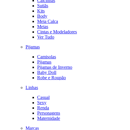
Calcinhas
Sutiãs
Kits
Body
Meia Calça
Meias
Cintas e Modeladores
Ver Tudo
Pijamas
Camisolas
Pijamas
Pijamas de Inverno
Baby Doll
Robe e Roupão
Linhas
Casual
Sexy
Renda
Personagens
Maternidade
Marcas