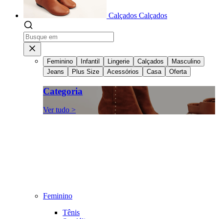
Calçados
Calçados
Feminino
Infantil
Lingerie
Calçados
Masculino
Jeans
Plus Size
Acessórios
Casa
Oferta
Categoria
Ver tudo >
Feminino
Tênis