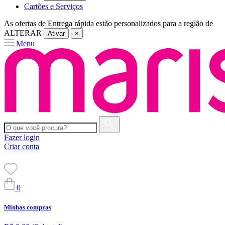
Cartões e Serviços
As ofertas de
Entrega rápida
estão personalizados para a região de
ALTERAR
Ativar
×
Menu
Fazer login
Criar conta
0
Minhas compras