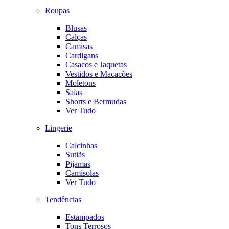
Roupas
Blusas
Calças
Camisas
Cardigans
Casacos e Jaquetas
Vestidos e Macacões
Moletons
Saias
Shorts e Bermudas
Ver Tudo
Lingerie
Calcinhas
Sutiãs
Pijamas
Camisolas
Ver Tudo
Tendências
Estampados
Tons Terrosos