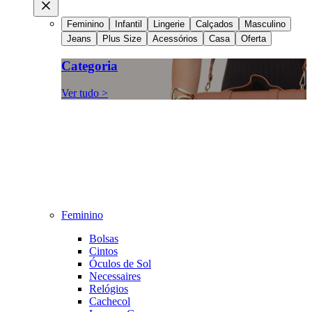
Feminino
Infantil
Lingerie
Calçados
Masculino
Jeans
Plus Size
Acessórios
Casa
Oferta
Categoria
Ver tudo >
Feminino
Bolsas
Cintos
Óculos de Sol
Necessaires
Relógios
Cachecol