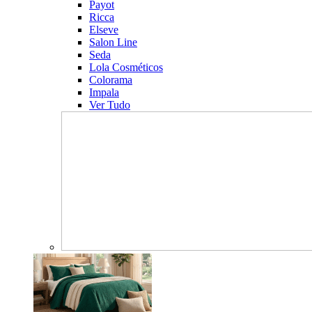
Payot
Ricca
Elseve
Salon Line
Seda
Lola Cosméticos
Colorama
Impala
Ver Tudo