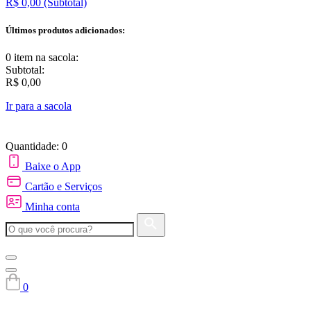
R$ 0,00
(Subtotal)
Últimos produtos adicionados:
0 item
na sacola:
Subtotal:
R$ 0,00
Ir para a sacola
Quantidade: 0
Baixe o App
Cartão e Serviços
Minha conta
0