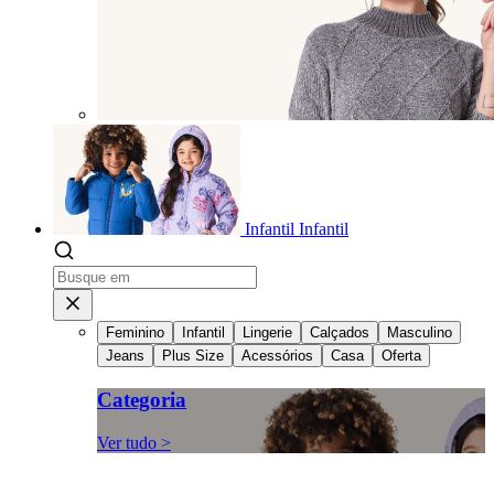
Infantil
Infantil
Feminino
Infantil
Lingerie
Calçados
Masculino
Jeans
Plus Size
Acessórios
Casa
Oferta
Categoria
Ver tudo >