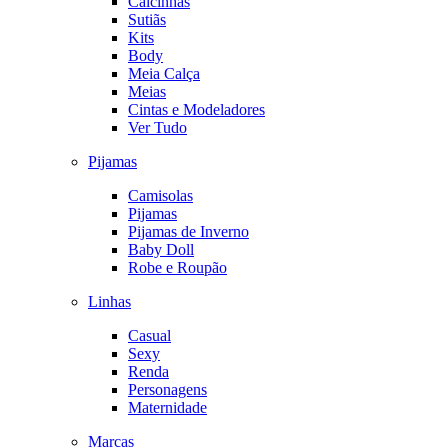
Calcinhas
Sutiãs
Kits
Body
Meia Calça
Meias
Cintas e Modeladores
Ver Tudo
Pijamas
Camisolas
Pijamas
Pijamas de Inverno
Baby Doll
Robe e Roupão
Linhas
Casual
Sexy
Renda
Personagens
Maternidade
Marcas