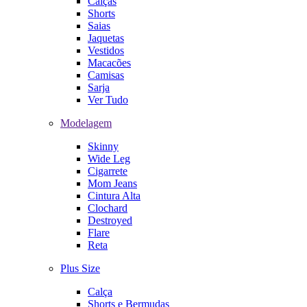
Calças
Shorts
Saias
Jaquetas
Vestidos
Macacões
Camisas
Sarja
Ver Tudo
Modelagem
Skinny
Wide Leg
Cigarrete
Mom Jeans
Cintura Alta
Clochard
Destroyed
Flare
Reta
Plus Size
Calça
Shorts e Bermudas