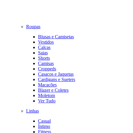
Roupas
Blusas e Camisetas
Vestidos
Calças
Saias
Shorts
Camisas
Croppeds
Casacos e Jaquetas
Cardigans e Sueters
Macacões
Blazer e Coletes
Moletom
Ver Tudo
Linhas
Casual
Íntimo
Fitness