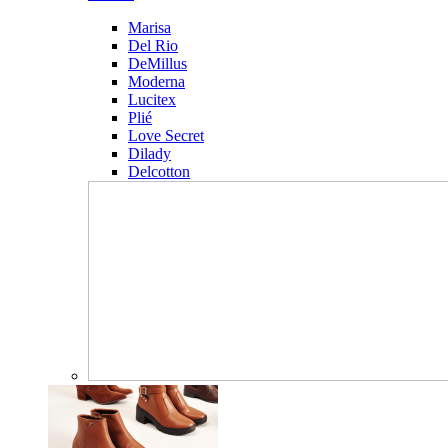
Marisa
Del Rio
DeMillus
Moderna
Lucitex
Plié
Love Secret
Dilady
Delcotton