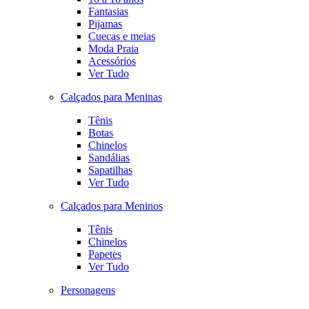
Fantasias
Pijamas
Cuecas e meias
Moda Praia
Acessórios
Ver Tudo
Calçados para Meninas
Tênis
Botas
Chinelos
Sandálias
Sapatilhas
Ver Tudo
Calçados para Meninos
Tênis
Chinelos
Papetes
Ver Tudo
Personagens