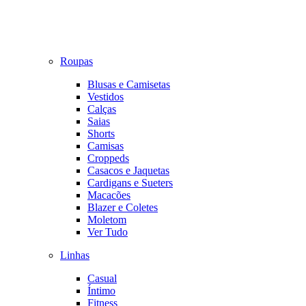
Roupas
Blusas e Camisetas
Vestidos
Calças
Saias
Shorts
Camisas
Croppeds
Casacos e Jaquetas
Cardigans e Sueters
Macacões
Blazer e Coletes
Moletom
Ver Tudo
Linhas
Casual
Íntimo
Fitness