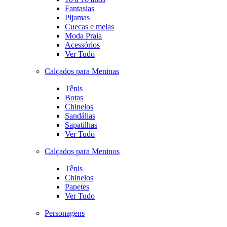
Fantasias
Pijamas
Cuecas e meias
Moda Praia
Acessórios
Ver Tudo
Calçados para Meninas
Tênis
Botas
Chinelos
Sandálias
Sapatilhas
Ver Tudo
Calçados para Meninos
Tênis
Chinelos
Papetes
Ver Tudo
Personagens