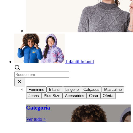
Infantil
Infantil
Feminino
Infantil
Lingerie
Calçados
Masculino
Jeans
Plus Size
Acessórios
Casa
Oferta
Categoria
Ver tudo >