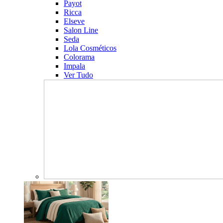
Payot
Ricca
Elseve
Salon Line
Seda
Lola Cosméticos
Colorama
Impala
Ver Tudo