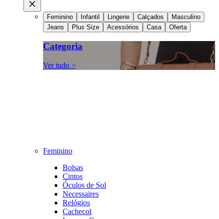
Feminino
Infantil
Lingerie
Calçados
Masculino
Jeans
Plus Size
Acessórios
Casa
Oferta
Categoria
Ver tudo >
Feminino
Bolsas
Cintos
Óculos de Sol
Necessaires
Relógios
Cachecol