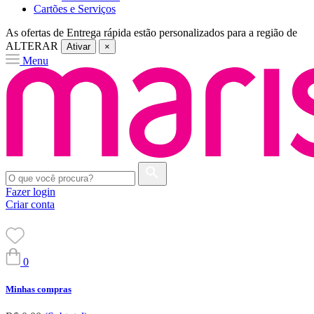
Cartões e Serviços
As ofertas de
Entrega rápida
estão personalizados para a região de
ALTERAR
Ativar
×
Menu
Fazer login
Criar conta
0
Minhas compras