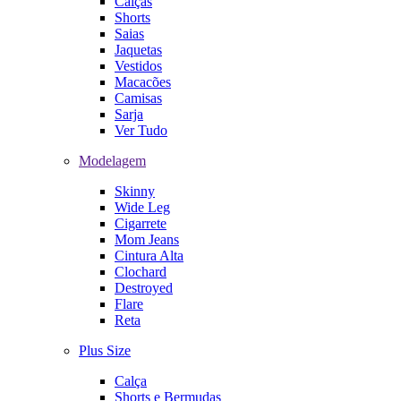
Calças
Shorts
Saias
Jaquetas
Vestidos
Macacões
Camisas
Sarja
Ver Tudo
Modelagem
Skinny
Wide Leg
Cigarrete
Mom Jeans
Cintura Alta
Clochard
Destroyed
Flare
Reta
Plus Size
Calça
Shorts e Bermudas