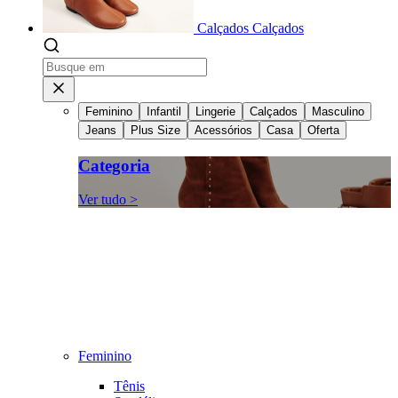
Calçados
Calçados
Feminino
Infantil
Lingerie
Calçados
Masculino
Jeans
Plus Size
Acessórios
Casa
Oferta
Categoria
Ver tudo >
Feminino
Tênis