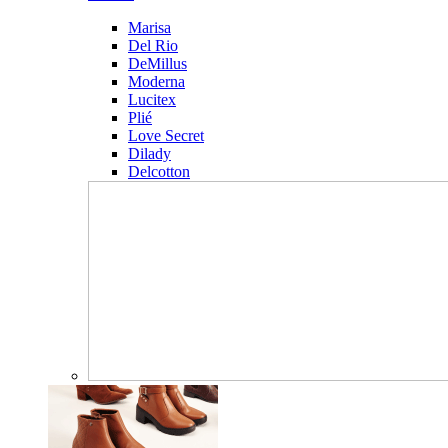
Marisa
Del Rio
DeMillus
Moderna
Lucitex
Plié
Love Secret
Dilady
Delcotton