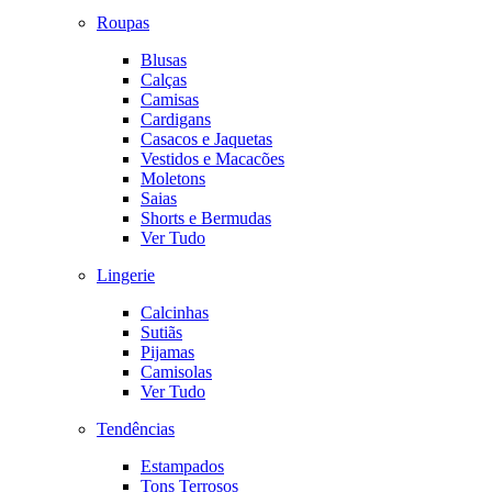
Roupas
Blusas
Calças
Camisas
Cardigans
Casacos e Jaquetas
Vestidos e Macacões
Moletons
Saias
Shorts e Bermudas
Ver Tudo
Lingerie
Calcinhas
Sutiãs
Pijamas
Camisolas
Ver Tudo
Tendências
Estampados
Tons Terrosos