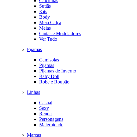
Calcinhas
Sutiãs
Kits
Body
Meia Calça
Meias
Cintas e Modeladores
Ver Tudo
Pijamas
Camisolas
Pijamas
Pijamas de Inverno
Baby Doll
Robe e Roupão
Linhas
Casual
Sexy
Renda
Personagens
Maternidade
Marcas